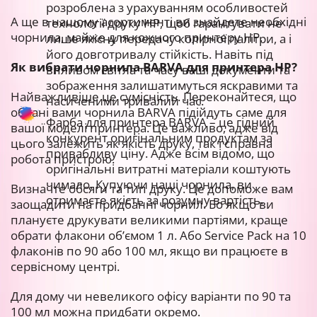
розроблена з урахуванням особливостей
А ще в нашому асортименті ви знайдете необхідні
технології друку HP, щоб гарантувати не
чорнила, майже для кожного принтеру НР.
лише якісну передачу колірної палітри, а і
його довготривалу стійкість. Навіть під
Як вибрати чорнила BARVA для принтера HP?
впливом світла та часу ваші документи та
зображення залишатимуться яскравими та
Найважливіше це сумісність. Переконайтеся, що
насиченими тривалий час.
обрані вами чорнила BARVA підійдуть саме для
Фарба для принтера BARVA – це гідний
вашої моделі принтера. Це важливо, адже від
конкурент оригінальним продуктам за
цього залежить як якість друку, так і справна
привабливу ціну. Адже всім відомо, що
робота пристрою.
оригінальні витратні матеріали коштують
чимало. Купуючи наші чорнила, ви
Визначте обсяги та тип друку. Це допоможе вам
отримаєте якість за розумну вартість.
заощадити на придбанні чорнил. Бо якщо ви
плануєте друкувати великими партіями, краще
обрати флакони об’ємом 1 л. Або Service Pack на 10
флаконів по 90 або 100 мл, якщо ви працюєте в
сервісному центрі.
Для дому чи невеликого офісу варіанти по 90 та
100 мл можна придбати окремо.