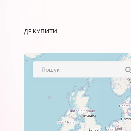
Мають покращену світлостійкіст
Гарантія виробника – АТ000953
Мають тривалий термін придатн
ДЕ КУПИТИ
Чорнила сертифіковані: ISO 900
Чорнила C1700-982 у флаконі 10
Рекомендації щодо використання
Перевірте сумісність вашого 
Для уникнення неякісного друк
щодо заправки.
Зберігайте чорнила в прохолодн