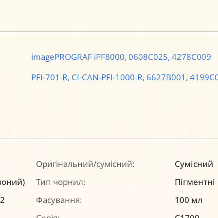
imagePROGRAF iPF8000,
0608C025,
4278C009
PFI-701-R,
CI-CAN-PFI-1000-R,
6627B001,
4199C
Оригінальний/сумісний:
Сумісний
воний)
Тип чорнил:
Пігментні
82
Фасування:
100 мл
Серія:
C1700