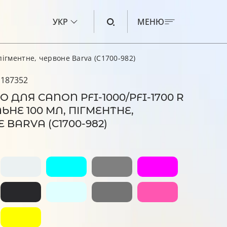
УКР
МЕНЮ
пігментне, червоне Barva (C1700-982)
ЧОРНИЛО ДЛЯ CANON
 187352
ЧОРНИЛО ДЛЯ HP
 ДЛЯ CANON PFI-1000/PFI-1700 R
ЬНЕ 100 МЛ, ПІГМЕНТНЕ,
ЧОРНИЛО ДЛЯ EPSON
 BARVA (C1700-982)
ЧОРНИЛО ДЛЯ BROTHER
РІДИНА ДЛЯ ОЧИЩЕННЯ