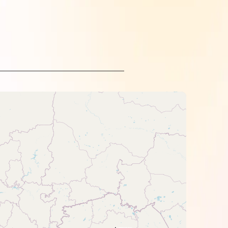
 друку.
и.
отримуйтеся інструкцій виробника
 світла.