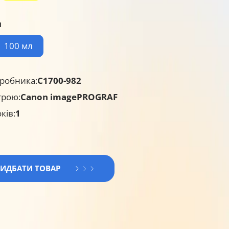
я
100 мл
робника:
C1700-982
трою:
Canon imagePROGRAF
ків:
1
РИДБАТИ ТОВАР