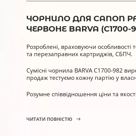
ЧОРНИЛО ДЛЯ CANON PFI-
ЧЕРВОНЕ BARVA (C1700-9
Розроблені, враховуючи особливості т
та перезаправних картриджів, СБПЧ.
Сумісні чорнила BARVA C1700-982 виро
продаж тестуємо кожну партію у власн
Розумне співвідношення ціни та якос
Чорнила BARVA C1700-982, переваги
ЧИТАТИ ПОВНІСТЮ
Сумісні з оригінальними витра