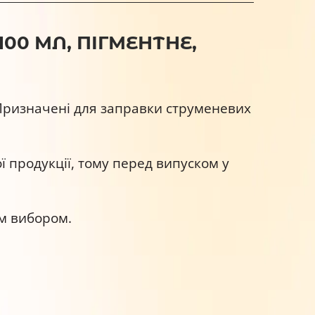
100 МЛ, ПІГМЕНТНЕ,
 Призначені для заправки струменевих
ї продукції, тому перед випуском у
м вибором.
ків.