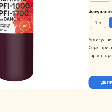
Фасуванн
1 л
Артикул ви
Серія прис
Гарантія, ро
ДЕ П