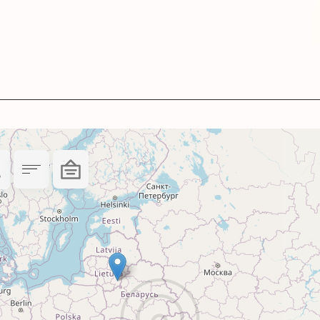
ь і реалістичну передачу кольорів.
.
ості – 2 роки.
1:2015, ISO 14001:2015.
0 мл ідеально підходять для невеликих обсягів
друкуючого пристрою Canon із даними чорнилам
у або проблем в роботі друкуючого пристрою д
ому сухому місці подалі від прямого сонячного