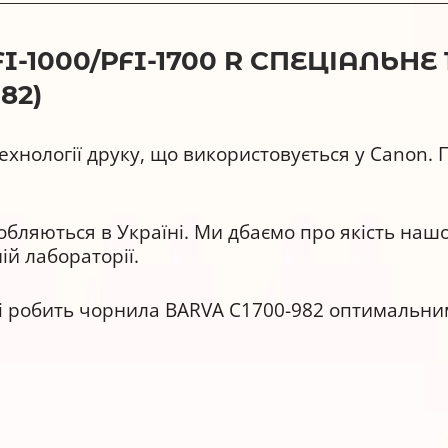
1000/PFI-1700 R СПЕЦІАЛЬНЕ 
82)
ехнології друку, що використовується у Canon.
бляються в Україні. Ми дбаємо про якість нашо
ій лабораторії.
ті робить чорнила BARVA C1700-982 оптимальни
тними матеріалами та аналогами інших виробни