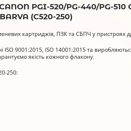
NON PGI-520/PG-440/PG-510 С
ARVA (C520-250)
еневих картриджів, ПЗК та СБПЧ у пристроях д
 ISO 9001:2015, ISO 14001:2015 та виробляютьс
гарантуємо якість кожного флакону.
0-250:
ь та реалістичність передачі кольорів.
чорнилами та аналогами будь-яких виробників.