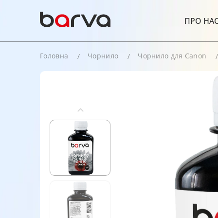
ПРО НА
Головна
Чорнило
Чорнило для Canon