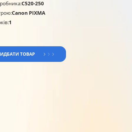
робника:
C520-250
трою:
Canon PIXMA
ків:
1
РИДБАТИ ТОВАР