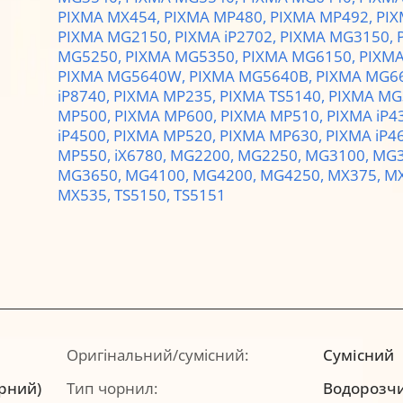
PIXMA MX454,
PIXMA MP480,
PIXMA MP492,
PIX
PIXMA MG2150,
PIXMA iP2702,
PIXMA MG3150,
MG5250,
PIXMA MG5350,
PIXMA MG6150,
PIXM
PIXMA MG5640W,
PIXMA MG5640B,
PIXMA MG6
iP8740,
PIXMA MP235,
PIXMA TS5140,
PIXMA MG
MP500,
PIXMA MP600,
PIXMA MP510,
PIXMA iP4
iP4500,
PIXMA MP520,
PIXMA MP630,
PIXMA iP4
MP550,
iX6780,
MG2200,
MG2250,
MG3100,
MG3
MG3650,
MG4100,
MG4200,
MG4250,
MX375,
MX
MX535,
TS5150,
TS5151
Оригінальний/сумісний:
Сумісний
орний)
Тип чорнил:
Водорозч