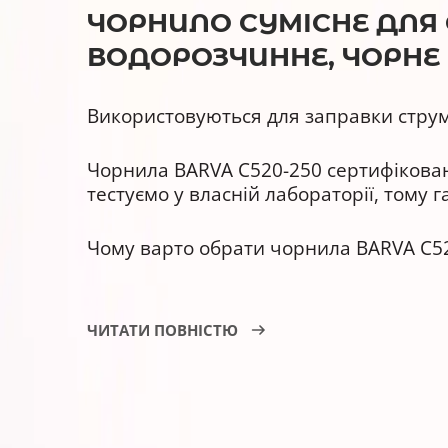
ЧОРНИЛО СУМІСНЕ ДЛЯ CA
ВОДОРОЗЧИННЕ, ЧОРНЕ B
Використовуються для заправки струм
Чорнила BARVA C520-250 сертифіковані
тестуємо у власній лабораторії, тому 
Чому варто обрати чорнила BARVA C52
У них покращена світлостійкіст
ЧИТАТИ ПОВНІСТЮ
Вони сумісні з оригінальними 
Мають гарантію АТ000953.
Термін придатності - 3 роки.