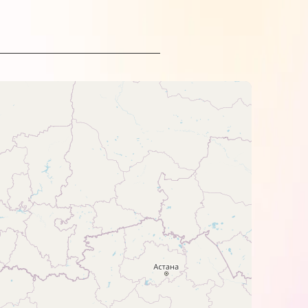
о світла.
фотопаперу. Але найкраще вони
-профіль.