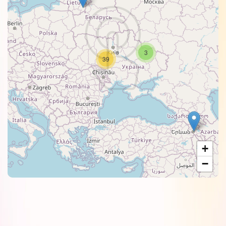
3
39
+
−