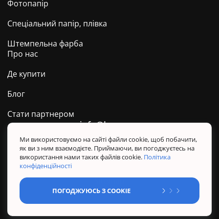
Фотопапір
Спеціальний папір, плівка
Штемпельна фарба
Про нас
Де купити
Блог
Стати партнером
info@barva.ua
0 800 509 278
Техпідтримка ТМ BARVA
Ми використовуємо на сайті файли cookie, щоб побачити,
як ви з ним взаємодієте. Приймаючи, ви погоджуєтесь на
Політика конфіденційності
використання нами таких файлів cookie.
Політика
Правила користування сайтом
конфіденційності
Sitemap
ПОГОДЖУЮСЬ З COOKIE
@ Усі права захищені. BARVA 2026