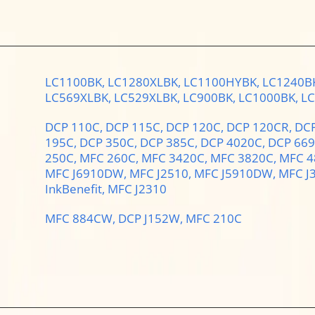
LC1100BK,
LC1280XLBK,
LC1100HYBK,
LC1240B
LC569XLBK,
LC529XLBK,
LC900BK,
LC1000BK,
LC
DCP 110C,
DCP 115C,
DCP 120C,
DCP 120CR,
DCP
195C,
DCP 350C,
DCP 385C,
DCP 4020C,
DCP 66
250C,
MFC 260C,
MFC 3420C,
MFC 3820C,
MFC 4
MFC J6910DW,
MFC J2510,
MFC J5910DW,
MFC J
InkBenefit,
MFC J2310
MFC 884CW,
DCP J152W,
MFC 210C