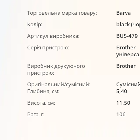
Торговельна марка товару:
Barva
Колір:
black (ч
Артикул виробника:
BU5-479
Серія пристрою:
Brother
універс
Виробник друкуючого
Brother
пристрою:
Оригінальний/сумісний:
Сумісни
Глибина, см:
5,40
Висота, см:
11,50
Вага, г:
106