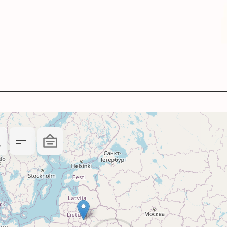
тними матеріалами та аналогами інших виробни
ь і реалістичну передачу кольорів.
.
ості – 3 роки.
1:2015, ISO 14001:2015.
льно підходять для невеликих обсягів друку.
рукуючого пристрою Brother із даними чорнила
у або проблем в роботі друкуючого пристрою д
ому сухому місці подалі від прямого сонячного