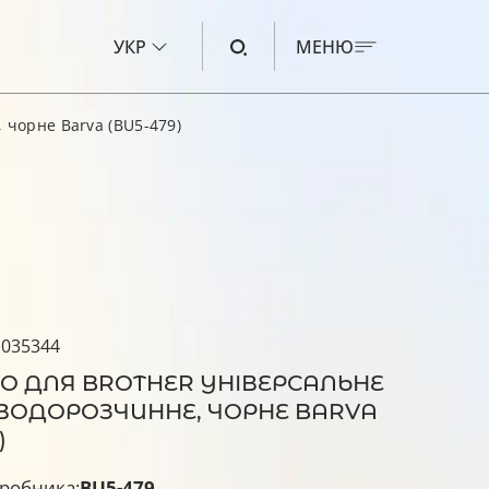
УКР
МЕНЮ
 чорне Barva (BU5-479)
ЧОРНИЛО ДЛЯ CANON
ЧОРНИЛО ДЛЯ HP
ЧОРНИЛО ДЛЯ EPSON
ЧОРНИЛО ДЛЯ BROTHER
РІДИНА ДЛЯ ОЧИЩЕННЯ
 035344
О ДЛЯ BROTHER УНІВЕРСАЛЬНЕ
, ВОДОРОЗЧИННЕ, ЧОРНЕ BARVA
)
робника:
BU5-479