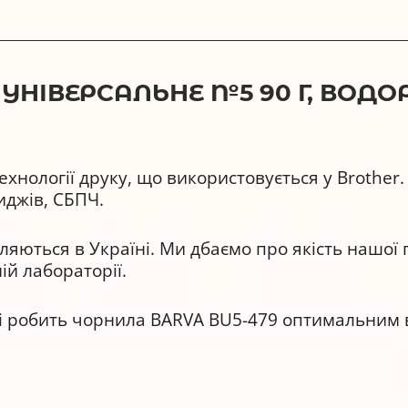
УНІВЕРСАЛЬНЕ №5 90 Г, ВОДО
ехнології друку, що використовується у Brother
иджів, СБПЧ.
яються в Україні. Ми дбаємо про якість нашої 
ій лабораторії.
ті робить чорнила BARVA BU5-479 оптимальним