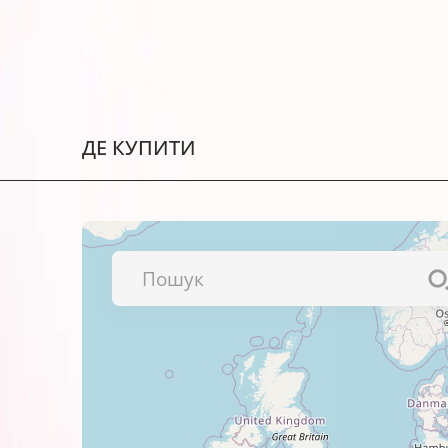
Сумісні з оригінальними витра
Мають покращену світлостійкіст
Гарантія виробника – АТ000953
Мають тривалий термін придатн
ДЕ КУПИТИ
Чорнила сертифіковані: ISO 900
Чорнила BU5-479 у флаконі ідеа
Рекомендації щодо використання
Перевірте сумісність вашого д
Для уникнення неякісного друк
щодо заправки.
Зберігайте чорнила в прохолодн