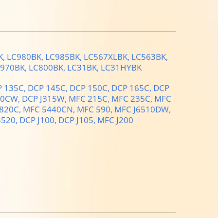
K,
LC980BK,
LC985BK,
LC567XLBK,
LC563BK,
970BK,
LC800BK,
LC31BK,
LC31HYBK
 135C,
DCP 145C,
DCP 150C,
DCP 165C,
DCP
90CW,
DCP J315W,
MFC 215C,
MFC 235C,
MFC
820C,
MFC 5440CN,
MFC 590,
MFC J6510DW,
3520,
DCP J100,
DCP J105,
MFC J200