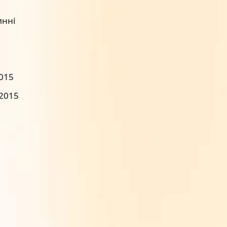
инні
2015
:2015