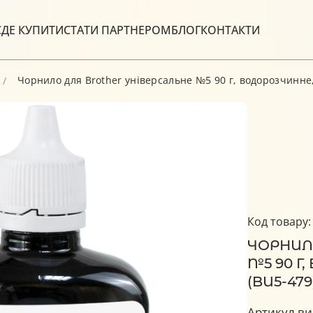
С
ДЕ КУПИТИ
СТАТИ ПАРТНЕРОМ
БЛОГ
КОНТАКТИ
Чорнило для Brother універсальне №5 90 г, водорозчинне,
Код товару:
ЧОРНИЛ
№5 90 Г
(BU5-479
Артикул ви