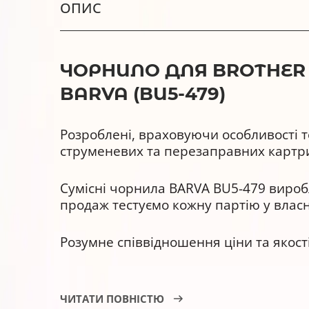
ОПИС
ЧОРНИЛО ДЛЯ BROTHER 
BARVA (BU5-479)
Розроблені, враховуючи особливості т
струменевих та перезаправних картр
Сумісні чорнила BARVA BU5-479 виробл
продаж тестуємо кожну партію у власн
Розумне співвідношення ціни та якос
Чорнила BARVA BU5-479, переваги
ЧИТАТИ ПОВНІСТЮ