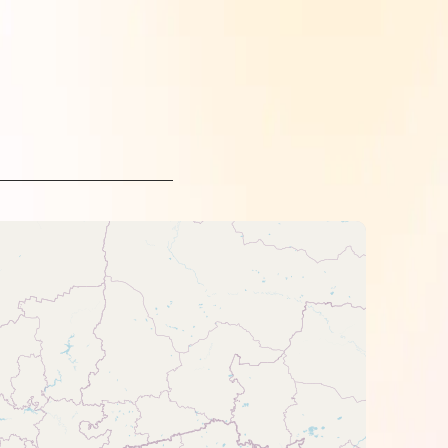
ків.
ми.
отримуйтеся інструкцій виробника
 світла.