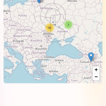
3
39
+
−