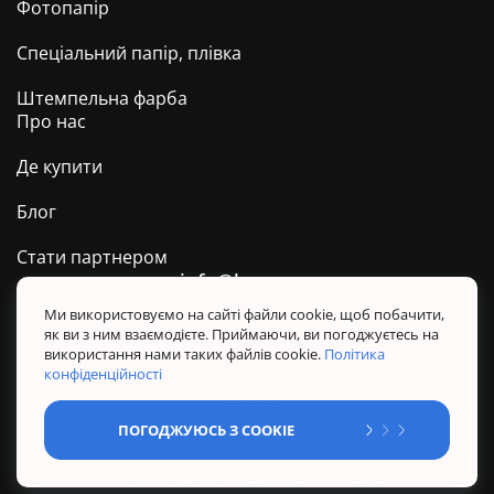
Фотопапір
Спеціальний папір, плівка
Штемпельна фарба
Про нас
Де купити
Блог
Стати партнером
info@barva.ua
0 800 509 278
Техпідтримка ТМ BARVA
Ми використовуємо на сайті файли cookie, щоб побачити,
як ви з ним взаємодієте. Приймаючи, ви погоджуєтесь на
Політика конфіденційності
використання нами таких файлів cookie.
Політика
Правила користування сайтом
конфіденційності
Sitemap
ПОГОДЖУЮСЬ З COOKIE
@ Усі права захищені. BARVA 2026