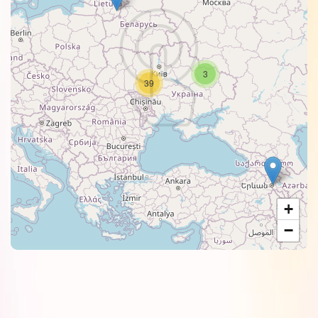
3
39
+
−