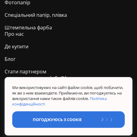
Фотопапір
Спеціальний папір, плівка
Штемпельна фарба
Про нас
Де купити
Блог
Стати партнером
info@barva.ua
0 800 509 278
Техпідтримка ТМ BARVA
Ми використовуємо на сайті файли cookie, щоб побачити,
як ви з ним взаємодієте. Приймаючи, ви погоджуєтесь на
Політика конфіденційності
використання нами таких файлів cookie.
Політика
Правила користування сайтом
конфіденційності
Sitemap
ПОГОДЖУЮСЬ З COOKIE
@ Усі права захищені. BARVA 2026