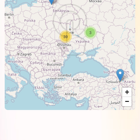
3
39
+
−