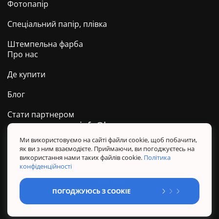
Фотопапір
Спеціальний папір, плівка
Штемпельна фарба
Про нас
Де купити
Блог
Стати партнером
info@barva.ua
0 800 509 278
Техпідтримка ТМ BARVA
Ми використовуємо на сайті файли cookie, щоб побачити,
як ви з ним взаємодієте. Приймаючи, ви погоджуєтесь на
Політика конфіденційності
використання нами таких файлів cookie.
Політика
Правила користування сайтом
конфіденційності
Sitemap
ПОГОДЖУЮСЬ З COOKIE
@ Усі права захищені. BARVA 2026