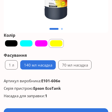
Колір
Фасування
1 л
140 мл насадка
70 мл насадка
Артикул виробника:
E101-606e
Серія пристрою:
Epson EcoTank
Насадка для заправки:
1