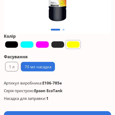
Колір
Фасування
1 л
70 мл насадка
Артикул виробника:
E106-785e
Серія пристрою:
Epson EcoTank
Насадка для заправки:
1