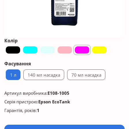
Колір
Фасування
1 л
140 мл насадка
70 мл насадка
Артикул виробника:
E108-1005
Серія пристрою:
Epson EcoTank
Гарантія, років:
1