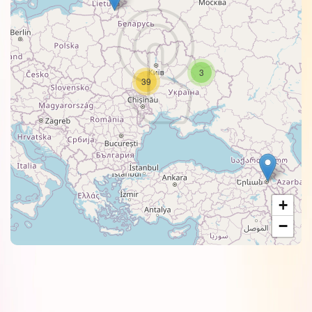
3
39
+
−