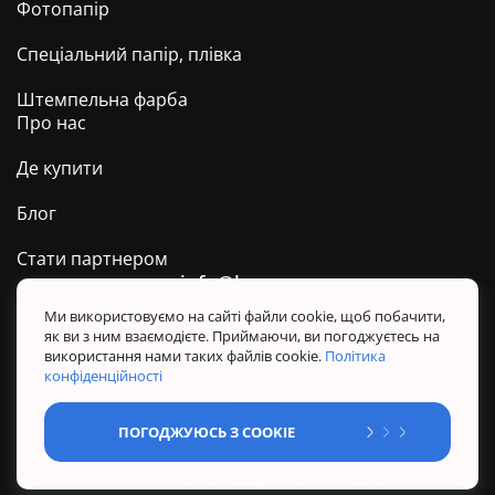
Фотопапір
Спеціальний папір, плівка
Штемпельна фарба
Про нас
Де купити
Блог
Стати партнером
info@barva.ua
0 800 509 278
Техпідтримка ТМ BARVA
Ми використовуємо на сайті файли cookie, щоб побачити,
як ви з ним взаємодієте. Приймаючи, ви погоджуєтесь на
Політика конфіденційності
використання нами таких файлів cookie.
Політика
Правила користування сайтом
конфіденційності
Sitemap
ПОГОДЖУЮСЬ З COOKIE
@ Усі права захищені. BARVA 2026