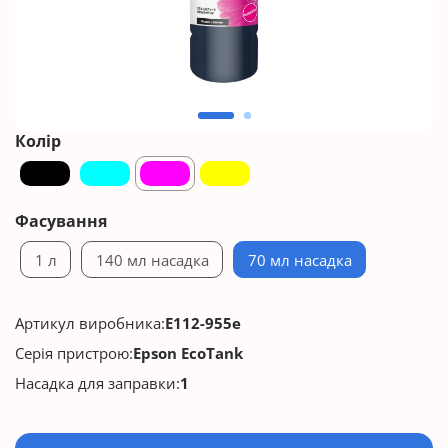
Колір
Фасування
1 л
140 мл насадка
70 мл насадка
Артикул виробника:
E112-955e
Серія пристрою:
Epson EcoTank
Насадка для заправки:
1