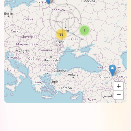
3
39
+
−