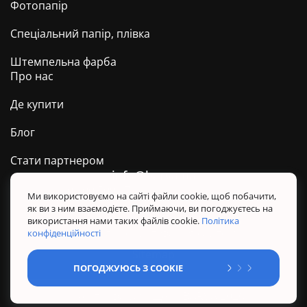
Фотопапір
Спеціальний папір, плівка
Штемпельна фарба
Про нас
Де купити
Блог
Стати партнером
info@barva.ua
0 800 509 278
Техпідтримка ТМ BARVA
Ми використовуємо на сайті файли cookie, щоб побачити,
як ви з ним взаємодієте. Приймаючи, ви погоджуєтесь на
Політика конфіденційності
використання нами таких файлів cookie.
Політика
Правила користування сайтом
конфіденційності
Sitemap
ПОГОДЖУЮСЬ З COOKIE
@ Усі права захищені. BARVA 2026