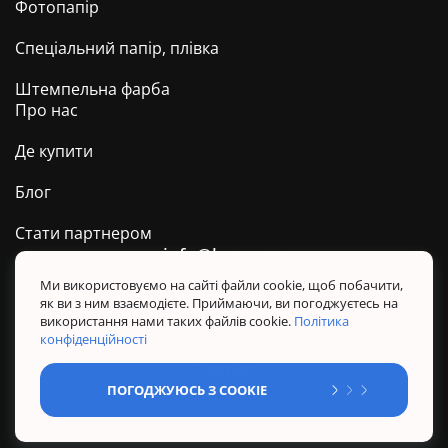
Фотопапір
Спеціальний папір, плівка
Штемпельна фарба
Про нас
Де купити
Блог
Стати партнером
info@barva.ua
0 800 509 278
Техпідтримка ТМ BARVA
Ми використовуємо на сайті файли cookie, щоб побачити,
як ви з ним взаємодієте. Приймаючи, ви погоджуєтесь на
Політика конфіденційності
використання нами таких файлів cookie.
Політика
Правила користування сайтом
конфіденційності
Sitemap
ПОГОДЖУЮСЬ З COOKIE
@ Усі права захищені. BARVA 2026