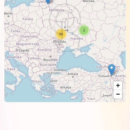
3
39
+
−