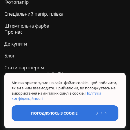
Фотопапір
Спеціальний папір, плівка
Штемпельна фарба
Про нас
Де купити
Блог
Стати партнером
info@barva.ua
0 800 509 278
Техпідтримка ТМ BARVA
Ми використовуємо на сайті файли cookie, щоб побачити,
як ви з ним взаємодієте. Приймаючи, ви погоджуєтесь на
Політика конфіденційності
використання нами таких файлів cookie.
Політика
Правила користування сайтом
конфіденційності
Sitemap
ПОГОДЖУЮСЬ З COOKIE
@ Усі права захищені. BARVA 2026