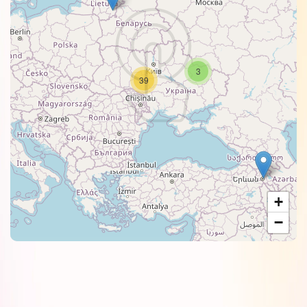
3
39
+
−