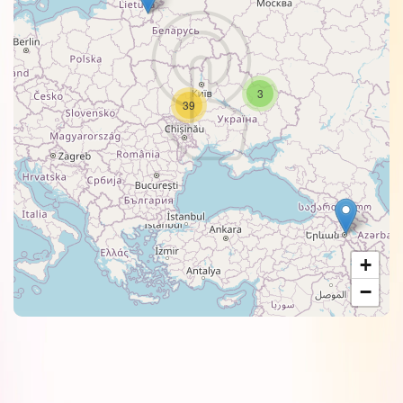
3
39
+
−