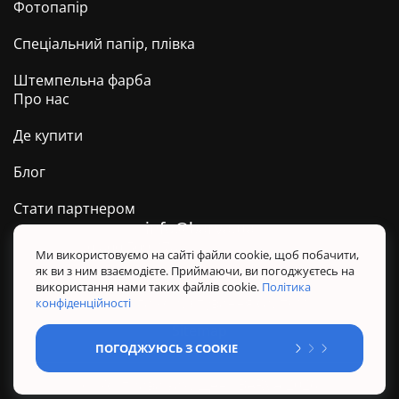
Фотопапір
Спеціальний папір, плівка
Штемпельна фарба
Про нас
Де купити
Блог
Стати партнером
info@barva.ua
0 800 509 278
Техпідтримка ТМ BARVA
Ми використовуємо на сайті файли cookie, щоб побачити,
як ви з ним взаємодієте. Приймаючи, ви погоджуєтесь на
Політика конфіденційності
використання нами таких файлів cookie.
Політика
Правила користування сайтом
конфіденційності
Sitemap
ПОГОДЖУЮСЬ З COOKIE
@ Усі права захищені. BARVA 2026