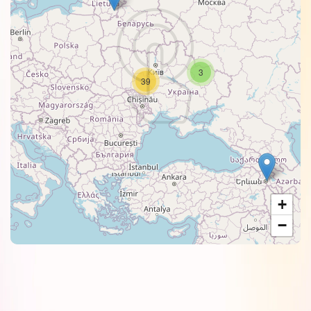
3
39
+
−