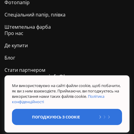
Фотопапір
Спеціальний папір, плівка
Штемпельна фарба
Про нас
Де купити
Блог
Стати партнером
info@barva.ua
0 800 509 278
Техпідтримка ТМ BARVA
Ми використовуємо на сайті файли cookie, щоб побачити,
як ви з ним взаємодієте. Приймаючи, ви погоджуєтесь на
Політика конфіденційності
використання нами таких файлів cookie.
Політика
Правила користування сайтом
конфіденційності
Sitemap
ПОГОДЖУЮСЬ З COOKIE
@ Усі права захищені. BARVA 2026