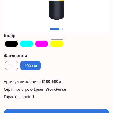
Колір
Фасування
1 л
100 мл
Артикул виробника:
E130-530e
Серія пристрою:
Epson WorkForce
Гарантія, років:
1