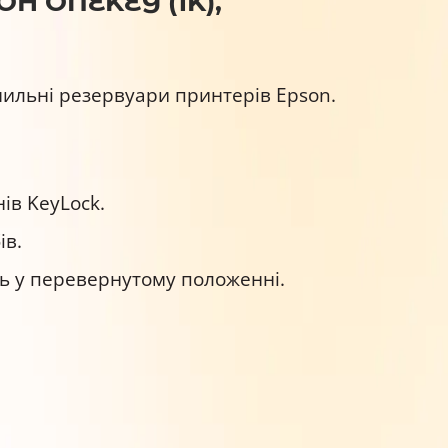
Н ONEKEY (1K),
нильні резервуари принтерів Epson.
ів KeyLock.
ів.
ь у перевернутому положенні.