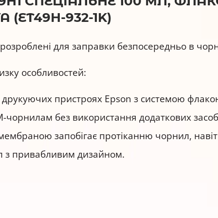
H1 СПЕЦІАЛЬНЕ 100 МЛ, ФЛАКО
 (ET49H-932-1K)
 розроблені для заправки безпосередньо в чор
изку особливостей:
 друкуючих пристроях Epson з системою флакон
-чорнилам без використання додаткових засоб
мембраною запобігає протіканню чорнил, навіт
л з привабливим дизайном.
49H-932-1K