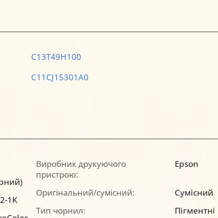
C13T49H100
C11CJ15301A0
Виробник друкуючого
Epson
пристрою:
орний)
Оригінальний/сумісний:
Сумісний
2-1K
Тип чорнил:
Пігментні
reColor