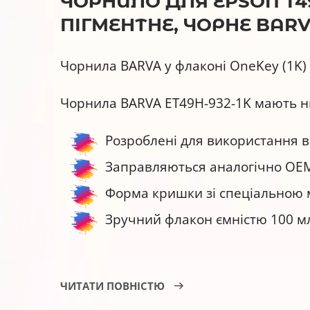
ЧОРНИЛО ДЛЯ EPSON T49
ПІГМЕНТНЕ, ЧОРНЕ BARVA
Чорнила BARVA у флаконі OneKey (1K)
Чорнила BARVA ET49H-932-1K мають н
Розроблені для використання в
Заправляються аналогічно ОЕМ
Форма кришки зі спеціальною 
Зручний флакон ємністю 100 м
Переваги сумісних чорнил BARVA ET
ЧИТАТИ ПОВНІСТЮ
Виробляються в Україні.