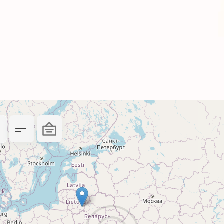
 ISO 14001:2015.
ії – ми ретельно дбаємо про якість нашої продук
ачею кольорів і мають високу світлостійкість.
налогами.
ика: 1 рік.
до використання