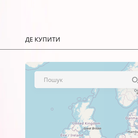
Сертифіковані ISO 9001:2015 та
Тестуються у власній лаборатор
Відрізняються природною перед
ДЕ КУПИТИ
Сумісні з ОЕМ-чорнилами та а
Мають офіційну гарантію виробн
Термін придатності – 2 роки.
Як підготувати флакон OneKey (1K) 
Спершу проріжте пломбу на флаконі.
Пломбу на кришці видаліть повністю.