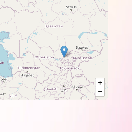
ий був до цього. Дані чорнила мають
х променів.
+
−