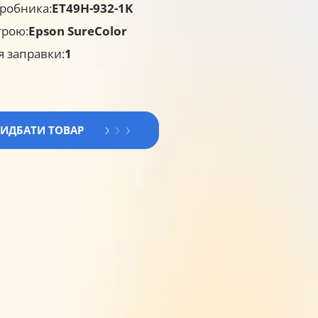
робника:
ET49H-932-1K
трою:
Epson SureColor
я заправки:
1
РИДБАТИ ТОВАР