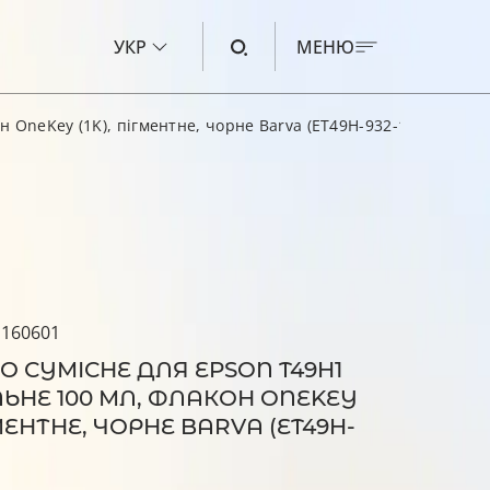
УКР
МЕНЮ
 OneKey (1K), пігментне, чорне Barva (ET49H-932-1K)
ЧОРНИЛО ДЛЯ CANON
ЧОРНИЛО ДЛЯ HP
ЧОРНИЛО ДЛЯ EPSON
ЧОРНИЛО ДЛЯ BROTHER
РІДИНА ДЛЯ ОЧИЩЕННЯ
 160601
 СУМІСНЕ ДЛЯ EPSON T49H1
ЬНЕ 100 МЛ, ФЛАКОН ONEKEY
ГМЕНТНЕ, ЧОРНЕ BARVA (ET49H-