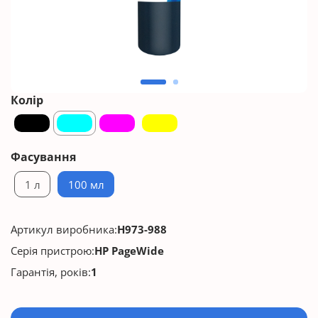
Колір
Фасування
1 л
100 мл
Артикул виробника:
H973-988
Серія пристрою:
HP PageWide
Гарантія, років:
1