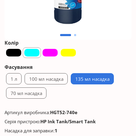
Колір
Фасування
1 л
100 мл насадка
135 мл насадка
70 мл насадка
Артикул виробника:
HGT52-740e
Серія пристрою:
HP Ink Tank/Smart Tank
Насадка для заправки:
1