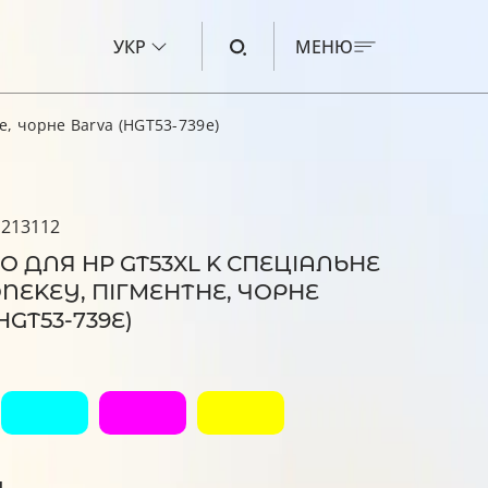
УКР
МЕНЮ
е, чорне Barva (HGT53-739e)
ЧОРНИЛО ДЛЯ CANON
ЧОРНИЛО ДЛЯ HP
 213112
ЧОРНИЛО ДЛЯ EPSON
 ДЛЯ HP GT53XL K СПЕЦІАЛЬНЕ
ЧОРНИЛО ДЛЯ BROTHER
 ONEKEY, ПІГМЕНТНЕ, ЧОРНЕ
HGT53-739E)
РІДИНА ДЛЯ ОЧИЩЕННЯ
я