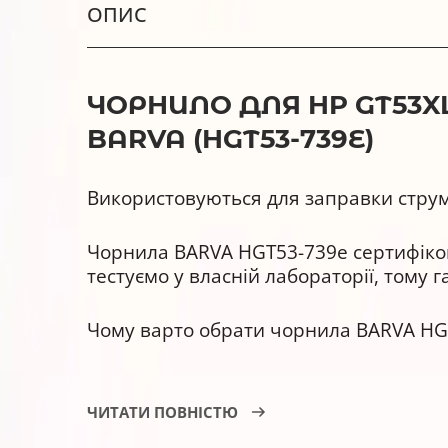
ОПИС
ЧОРНИЛО ДЛЯ HP GT53XL
BARVA (HGT53-739E)
Використовуються для заправки струм
Чорнила BARVA HGT53-739e сертифікова
тестуємо у власній лабораторії, тому 
Чому варто обрати чорнила BARVA HG
У них покращена світлостійкіст
ЧИТАТИ ПОВНІСТЮ
Вони сумісні з оригінальними 