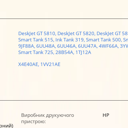
DeskJet GT 5810,
DeskJet GT 5820,
DeskJet GT 5
Smart Tank 515,
Ink Tank 319,
Smart Tank 500,
S
9JF88A,
6UU48A,
6UU46A,
6UU47A,
4WF66A,
3Y
Smart Tank 725,
28B54A,
1TJ12A
X4E40AE,
1VV21AE
Виробник друкуючого
HP
пристрою:
орний)