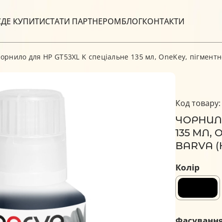
С
ДЕ КУПИТИ
СТАТИ ПАРТНЕРОМ
БЛОГ
КОНТАКТИ
орнило для HP GT53XL K спеціальне 135 мл, OneKey, пігментн
Код товару:
ЧОРНИЛО
135 МЛ,
BARVA (
Колір
Фасуванн