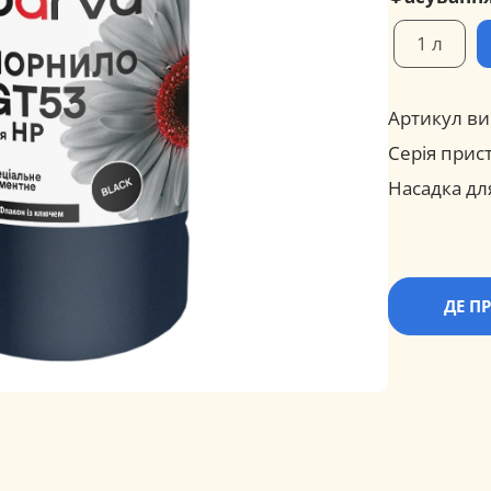
1 л
Артикул ви
Серія прис
Насадка дл
ДЕ П