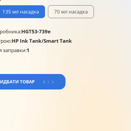
135 мл насадка
70 мл насадка
робника:
HGT53-739e
трою:
HP Ink Tank/Smart Tank
я заправки:
1
РИДБАТИ ТОВАР