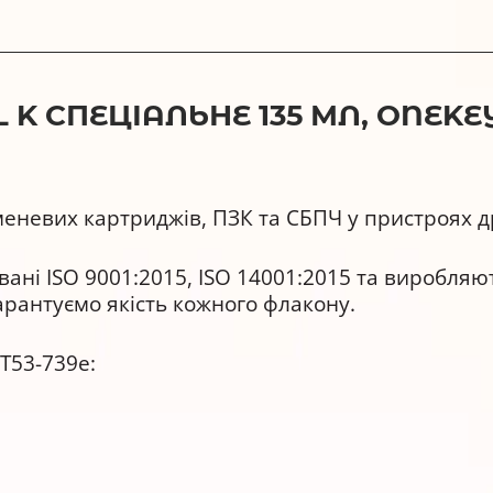
 K СПЕЦІАЛЬНЕ 135 МЛ, ONEKE
еневих картриджів, ПЗК та СБПЧ у пристроях д
ні ISO 9001:2015, ISO 14001:2015 та виробляют
гарантуємо якість кожного флакону.
T53-739e:
ь та реалістичність передачі кольорів.
чорнилами та аналогами будь-яких виробників.