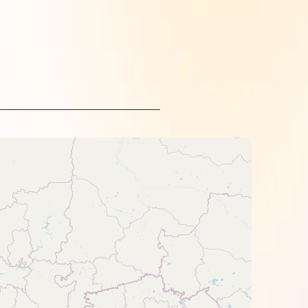
о світла.
опаперу. Але найкраще вони працюють
-профіль.