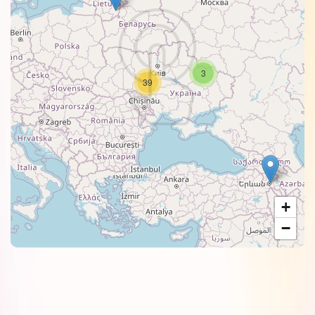
3
39
+
−