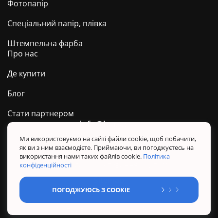
Фотопапір
Спеціальний папір, плівка
Штемпельна фарба
Про нас
Де купити
Блог
Стати партнером
info@barva.ua
0 800 509 278
Техпідтримка ТМ BARVA
Ми використовуємо на сайті файли cookie, щоб побачити,
як ви з ним взаємодієте. Приймаючи, ви погоджуєтесь на
Політика конфіденційності
використання нами таких файлів cookie.
Політика
Правила користування сайтом
конфіденційності
Sitemap
ПОГОДЖУЮСЬ З COOKIE
@ Усі права захищені. BARVA 2026