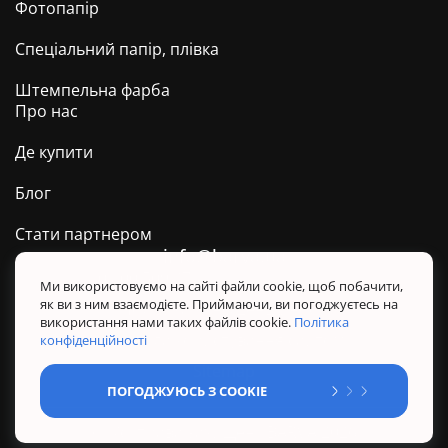
Фотопапір
Спеціальний папір, плівка
Штемпельна фарба
Про нас
Де купити
Блог
Стати партнером
info@barva.ua
0 800 509 278
Техпідтримка ТМ BARVA
Ми використовуємо на сайті файли cookie, щоб побачити,
як ви з ним взаємодієте. Приймаючи, ви погоджуєтесь на
Політика конфіденційності
використання нами таких файлів cookie.
Політика
Правила користування сайтом
конфіденційності
Sitemap
ПОГОДЖУЮСЬ З COOKIE
@ Усі права захищені. BARVA 2026