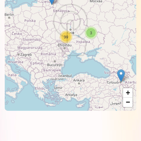
3
39
+
−