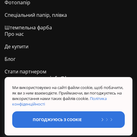
Фотопапір
Спеціальний папір, плівка
Штемпельна фарба
Про нас
Де купити
Блог
Стати партнером
info@barva.ua
0 800 509 278
Техпідтримка ТМ BARVA
Ми використовуємо на сайті файли cookie, щоб побачити,
як ви з ним взаємодієте. Приймаючи, ви погоджуєтесь на
Політика конфіденційності
використання нами таких файлів cookie.
Політика
Правила користування сайтом
конфіденційності
Sitemap
ПОГОДЖУЮСЬ З COOKIE
@ Усі права захищені. BARVA 2026