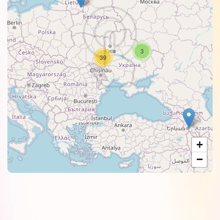
3
39
+
−