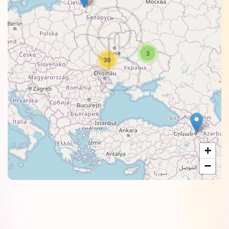
3
39
+
−