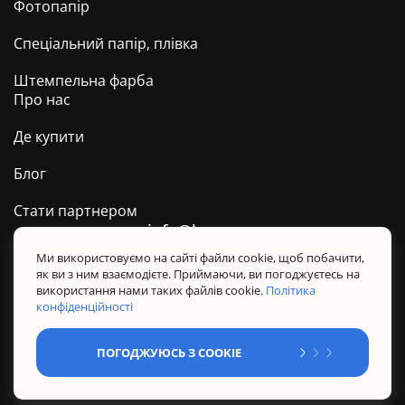
Фотопапір
Спеціальний папір, плівка
Штемпельна фарба
Про нас
Де купити
Блог
Стати партнером
info@barva.ua
0 800 509 278
Техпідтримка ТМ BARVA
Ми використовуємо на сайті файли cookie, щоб побачити,
як ви з ним взаємодієте. Приймаючи, ви погоджуєтесь на
Політика конфіденційності
використання нами таких файлів cookie.
Політика
Правила користування сайтом
конфіденційності
Sitemap
ПОГОДЖУЮСЬ З COOKIE
@ Усі права захищені. BARVA 2026