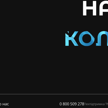
Н
о нас
0 800 509 278
Техпідтримка 