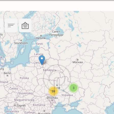
азад.
и нумератора процес зняття подушки може відр
и фарбою.
, яка використовувалася до цього. Дана штемпел
3
39