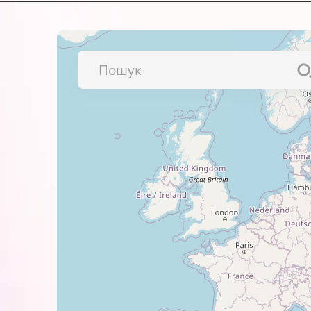
Вставте штемпельну подушку н
Залежно від моделі штампа, датера ч
виробника щодо правильної заправк
Важливо!
Звертайте увагу на колір і тип фарби
violet (фіолетовий).