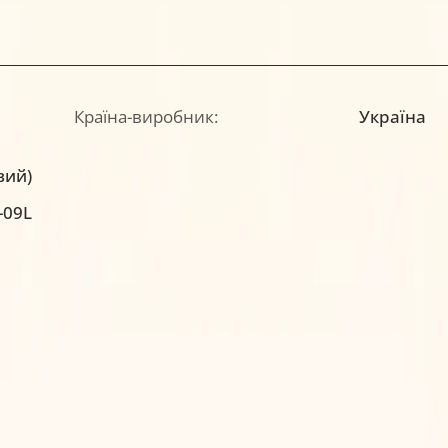
Країна-виробник:
Україна
вий)
-09L