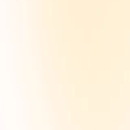
их штампів
рного просочення фарбою.