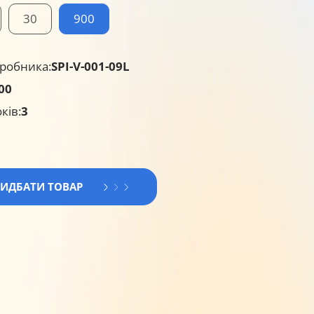
30
900
робника:
SPI-V-001-09L
00
ків:
3
РИДБАТИ ТОВАР