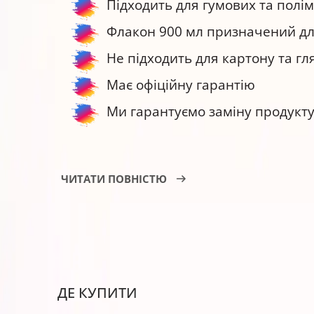
Підходить для гумових та полі
Флакон 900 мл призначений для
Не підходить для картону та гл
Має офіційну гарантію
Ми гарантуємо заміну продукту
Штемпельна фарба BARVA SPI-V-001-
ЧИТАТИ ПОВНІСТЮ
Опустіть кліше приблизно до п
Витягніть штемпельну подушку т
Нанесіть фарбу на поверхню п
Якщо фарби забагато, обережн
ДЕ КУПИТИ
Зачекайте кілька хвилин.