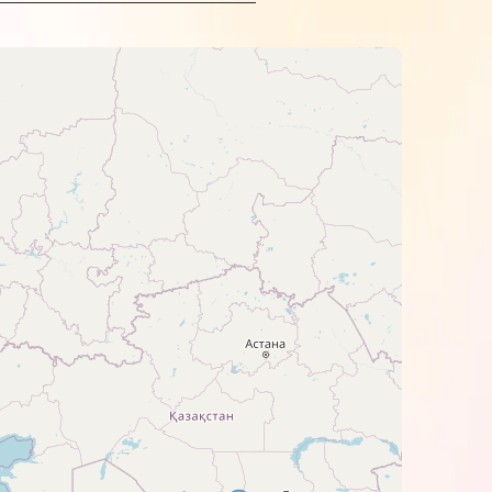
ізнятись. Дотримуйтесь рекомендацій
ьна фарба має водну основу, колір –