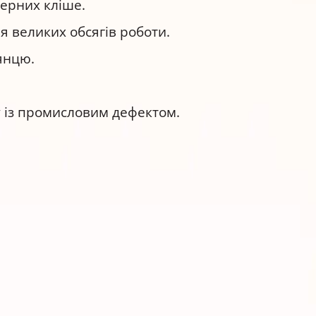
мерних кліше.
 великих обсягів роботи.
янцю.
 із промисловим дефектом.
09L: рекомендації щодо заправки автоматичн
оловини та зафіксуйте.
а покладіть її на серветку.
одушки якомога рівномірніше. Уникайте надмі
о приберіть надлишок сухою серветкою.