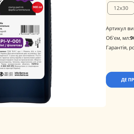
12х30
Артикул ви
Об'єм, мл:
9
Гарантія, ро
ДЕ П