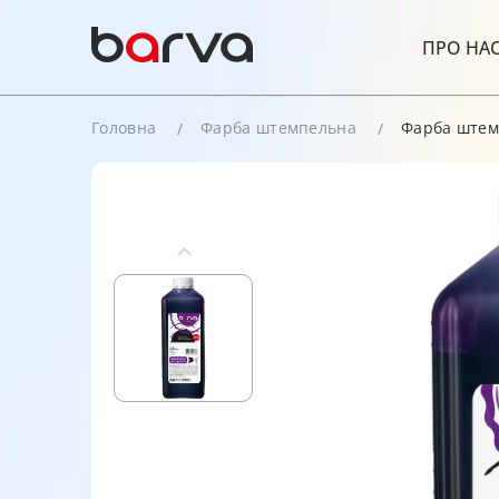
ПРО НА
Головна
Фарба штемпельна
Фарба штемп