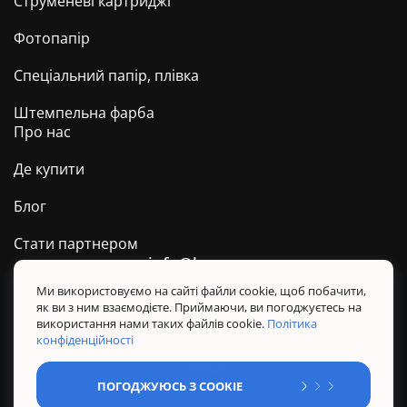
Струменеві картриджі
Фотопапір
Спеціальний папір, плівка
Штемпельна фарба
Про нас
Де купити
Блог
Стати партнером
info@barva.ua
0 800 509 278
Техпідтримка ТМ BARVA
Ми використовуємо на сайті файли cookie, щоб побачити,
як ви з ним взаємодієте. Приймаючи, ви погоджуєтесь на
Політика конфіденційності
використання нами таких файлів cookie.
Політика
Правила користування сайтом
конфіденційності
Sitemap
ПОГОДЖУЮСЬ З COOKIE