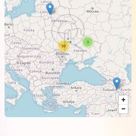
3
39
+
−