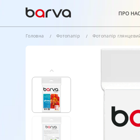
ПРО НА
Головна
Фотопапір
Фотопапір глянцеви