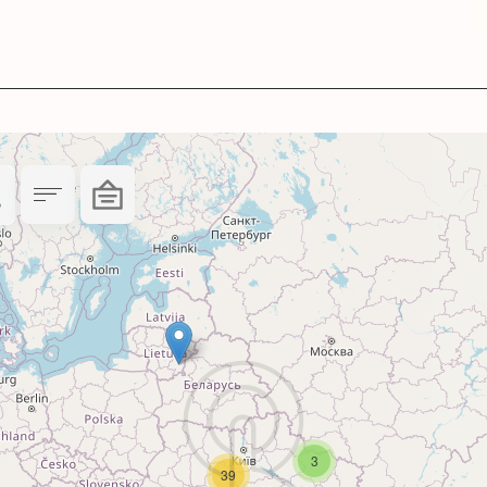
VA серії Everyday
існого друку та друку в домашніх умовах.
 без втрати якості.
итай.
невих принтерах чи БФП будь-якого бренду.
те фотопапір BARVA разом із
3
39