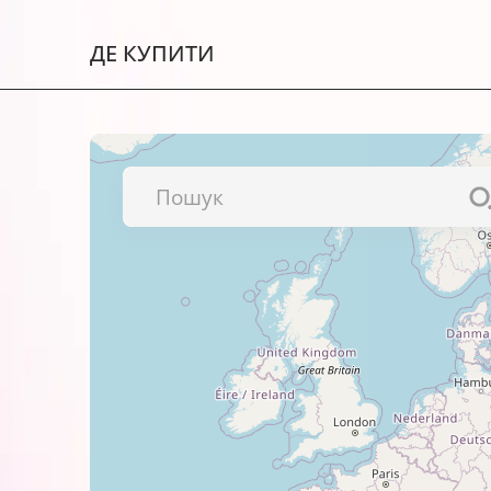
Постери.
ДЕ КУПИТИ
Буклети, каталоги тощо.
Переваги фотопаперу глянцевого BAR
Це фотопапір для щоденного оф
Відрізняється прийнятною ціною
Країна-виробник сировини – К
Підходить для друку на струме
А для ще кращого друку використовуй
струменевими чорнилами BARVA
.