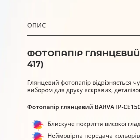
ОПИС
ФОТОПАПІР ГЛЯНЦЕВИЙ 15
417)
Глянцевий фотопапір відрізняється ч
вибором для друку яскравих, деталізов
Фотопапір глянцевий BARVA IP-CE150
Блискуче покриття високої глад
Неймовірна передача кольорів 