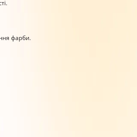
ті.
ння фарби.