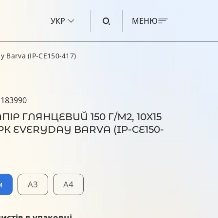
УКР
МЕНЮ
y Barva (IP-CE150-417)
ЧОРНИЛО ДЛЯ CANON
ЧОРНИЛО ДЛЯ HP
 183990
ЧОРНИЛО ДЛЯ EPSON
ІР ГЛЯНЦЕВИЙ 150 Г/М2, 10X15
ЧОРНИЛО ДЛЯ BROTHER
АРК EVERYDAY BARVA (IP-CE150-
РІДИНА ДЛЯ ОЧИЩЕННЯ
м
A3
A4
листів в упаковці