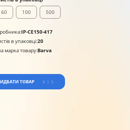
60
100
500
робника:
IP-CE150-417
истів в упаковці:
20
а марка товару:
Barva
РИДБАТИ ТОВАР