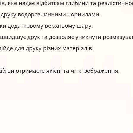
ків, яке надає відбиткам глибини та реалістичнос
ля друку водорозчинними чорнилами.
дяки додатковому верхньому шару.
видшує друк та дозволяє уникнути розмазува
ійде для друку різних матеріалів.
.
ій ви отримаєте якісні та чіткі зображення.
і глянцевому BARVA IP-CE150-417
ію.
исокої якості.