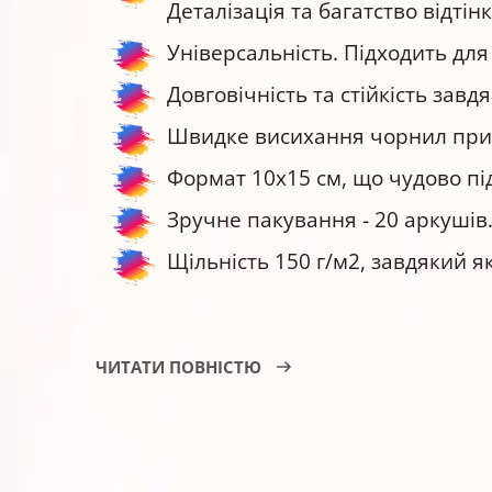
Деталізація та багатство відтін
Універсальність. Підходить д
Довговічність та стійкість зав
Швидке висихання чорнил приш
Формат 10x15 см, що чудово під
Зручне пакування - 20 аркушів
Щільність 150 г/м2, завдякий як
Що зазвичай друкують на фотопапер
ЧИТАТИ ПОВНІСТЮ
Рекламну та сувенірну продукц
Календарі.
Фотографії та інші зображення в