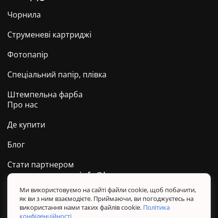
Чорнила
Струменеві картриджі
Фотопапір
Спеціальний папір, плівка
Штемпельна фарба
Про нас
Де купити
Блог
Стати партнером
info@barva.ua
0 800 509 278
Техпідтримка ТМ BARVA
Ми використовуємо на сайті файли cookie, щоб побачити,
як ви з ним взаємодієте. Приймаючи, ви погоджуєтесь на
Політика конфіденційності
використання нами таких файлів cookie.
Політика
Правила користування сайтом
конфіденційності