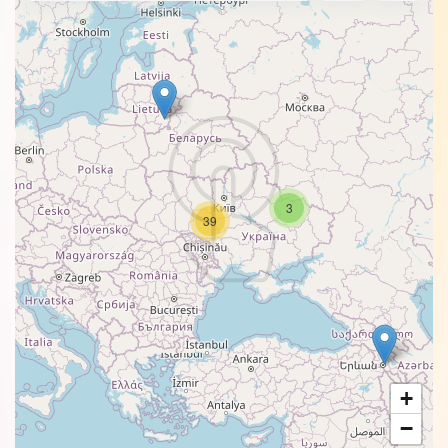
3
39
+
−