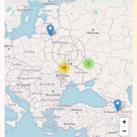
3
39
+
−