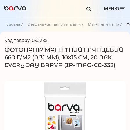
МЕНЮ
Головна
Спеціальний папір та плівки
Магнітний папір
Ф
Код товару: 093285
ФОТОПАПІР МАГНІТНИЙ ГЛЯНЦЕВИЙ
660 Г/М2 (0.31 ММ), 10X15 СМ, 20 АРК
EVERYDAY BARVA (IP-MAG-CE-332)