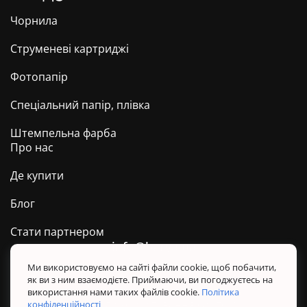
Чорнила
Струменеві картриджі
Фотопапір
Спеціальний папір, плівка
Штемпельна фарба
Про нас
Де купити
Блог
Стати партнером
info@barva.ua
0 800 509 278
Техпідтримка ТМ BARVA
Ми використовуємо на сайті файли cookie, щоб побачити,
як ви з ним взаємодієте. Приймаючи, ви погоджуєтесь на
Політика конфіденційності
використання нами таких файлів cookie.
Політика
Правила користування сайтом
конфіденційності