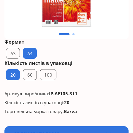
Формат
A3
A4
Кількість листів в упаковці
20
60
100
Артикул виробника:
IP-AE105-311
Кількість листів в упаковці:
20
Торговельна марка товару:
Barva