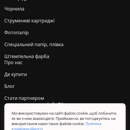
Чорнила
Струменеві картриджі
Фотопапір
Спеціальний папір, плівка
Штемпельна фарба
Про нас
Де купити
Блог
Стати партнером
info@barva.ua
0 800 509 278
Техпідтримка ТМ BARVA
Ми використовуємо на сайті файли cookie, щоб побачити,
як ви з ним взаємодієте. Приймаючи, ви погоджуєтесь на
Політика конфіденційності
використання нами таких файлів cookie.
Політика
Правила користування сайтом
конфіденційності