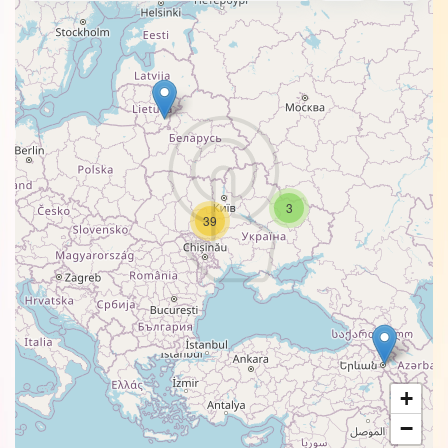
3
39
+
−