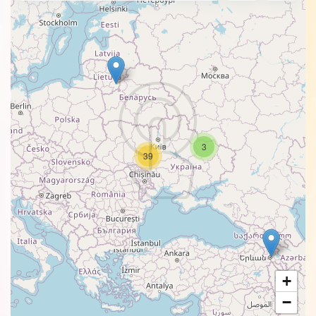
3
39
+
−