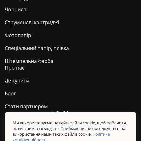
Чорнила
Струменеві картриджі
Фотопапір
Спеціальний папір, плівка
Штемпельна фарба
Про нас
Де купити
Блог
Стати партнером
info@barva.ua
0 800 509 278
Техпідтримка ТМ BARVA
Ми використовуємо на сайті файли cookie, щоб побачити,
як ви з ним взаємодієте. Приймаючи, ви погоджуєтесь на
Політика конфіденційності
використання нами таких файлів cookie.
Політика
Правила користування сайтом
конфіденційності