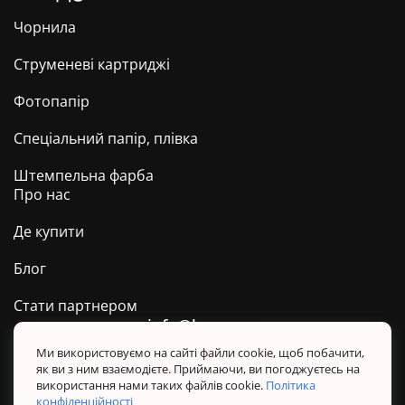
Чорнила
Струменеві картриджі
Фотопапір
Спеціальний папір, плівка
Штемпельна фарба
Про нас
Де купити
Блог
Стати партнером
info@barva.ua
0 800 509 278
Техпідтримка ТМ BARVA
Ми використовуємо на сайті файли cookie, щоб побачити,
як ви з ним взаємодієте. Приймаючи, ви погоджуєтесь на
Політика конфіденційності
використання нами таких файлів cookie.
Політика
Правила користування сайтом
конфіденційності