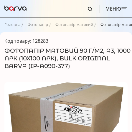
МЕНЮ
Головна
Фотопапір
Фотопапір матовий
Фотопапір матови
Код товару: 128283
ФОТОПАПІР МАТОВИЙ 90 Г/М2, А3, 1000
АРК (10Х100 АРК), BULK ORIGINAL
BARVA (IP-A090-377)