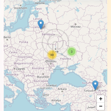
3
39
+
−