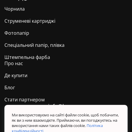
Чорнила
Струменеві картриджі
Фотопапір
Спеціальний папір, плівка
Штемпельна фарба
Про нас
Де купити
Блог
Стати партнером
info@barva.ua
0 800 509 278
Техпідтримка ТМ BARVA
Ми використовуємо на сайті файли cookie, щоб побачити,
як ви з ним взаємодієте. Приймаючи, ви погоджуєтесь на
Політика конфіденційності
використання нами таких файлів cookie.
Політика
Правила користування сайтом
конфіденційності