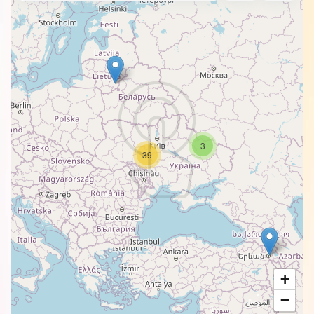
3
39
+
−