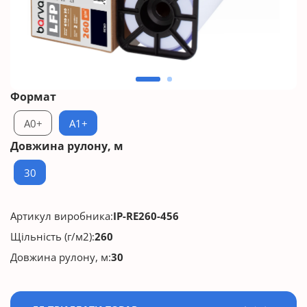
Формат
A0+
A1+
Довжина рулону, м
30
Артикул виробника:
IP-RE260-456
Щільність (г/м2):
260
Довжина рулону, м:
30