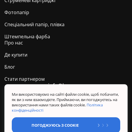
Струменеві картриджі
Фотопапір
Спеціальний папір, плівка
Штемпельна фарба
Про нас
Де купити
Блог
Стати партнером
info@barva.ua
0 800 509 278
Техпідтримка ТМ BARVA
Ми використовуємо на сайті файли cookie, щоб побачити,
як ви з ним взаємодієте. Приймаючи, ви погоджуєтесь на
Політика конфіденційності
використання нами таких файлів cookie.
Політика
Правила користування сайтом
конфіденційності
Sitemap
ПОГОДЖУЮСЬ З COOKIE