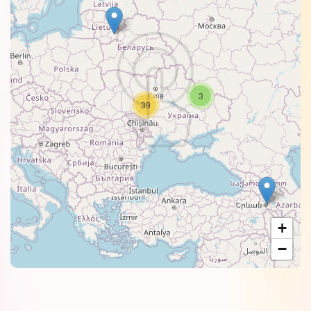
3
39
+
−