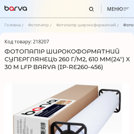
МЕНЮ
Головна
Фотопапір
Фотопапір широкоформатний
Фотоп
Код товару: 218207
ФОТОПАПІР ШИРОКОФОРМАТНИЙ
СУПЕРГЛЯНЕЦЬ 260 Г/М2, 610 ММ(24") X
30 М LFP BARVA (IP-RE260-456)