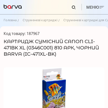
МЕНЮ
Головна
Струменеві картриджі
Струменеві картриджі для C
Код товару: 187967
КАРТРИДЖ СУМІСНИЙ CANON CLI-
471BK XL (0346C001) 810 АРК, ЧОРНИЙ
BARVA (IC-471XL-BK)