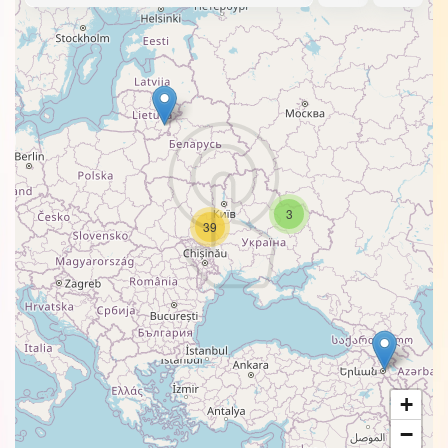
3
39
+
−