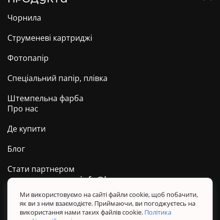
Чорнила
Струменеві картриджі
Фотопапір
Спеціальний папір, плівка
Штемпельна фарба
Про нас
Де купити
Блог
Стати партнером
info@barva.ua
0 800 509 278
Техпідтримка ТМ BARVA
Ми використовуємо на сайті файли cookie, щоб побачити,
як ви з ним взаємодієте. Приймаючи, ви погоджуєтесь на
Політика конфіденційності
використання нами таких файлів cookie.
Політика