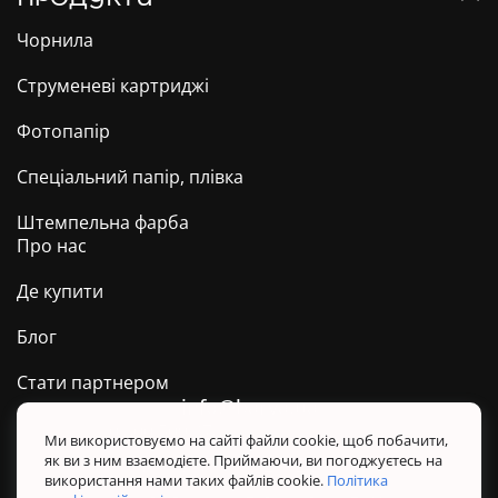
Чорнила
Струменеві картриджі
Фотопапір
Спеціальний папір, плівка
Штемпельна фарба
Про нас
Де купити
Блог
Стати партнером
info@barva.ua
0 800 509 278
Техпідтримка ТМ BARVA
Ми використовуємо на сайті файли cookie, щоб побачити,
як ви з ним взаємодієте. Приймаючи, ви погоджуєтесь на
Політика конфіденційності
використання нами таких файлів cookie.
Політика