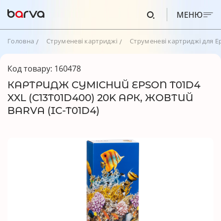
МЕНЮ
Головна
Струменеві картриджі
Струменеві картриджі для E
Код товару: 160478
КАРТРИДЖ СУМІСНИЙ EPSON T01D4
XXL (C13T01D400) 20K АРК, ЖОВТИЙ
BARVA (IC-T01D4)