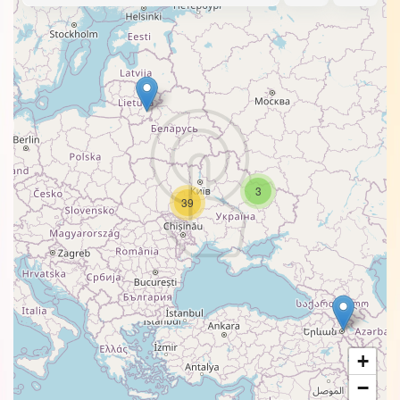
3
39
+
−