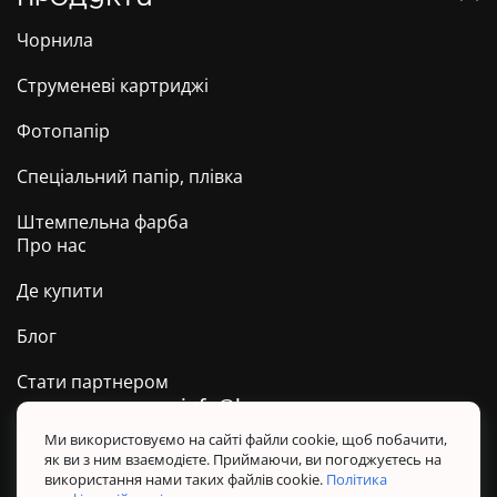
Чорнила
Струменеві картриджі
Фотопапір
Спеціальний папір, плівка
Штемпельна фарба
Про нас
Де купити
Блог
Стати партнером
info@barva.ua
0 800 509 278
Техпідтримка ТМ BARVA
Ми використовуємо на сайті файли cookie, щоб побачити,
як ви з ним взаємодієте. Приймаючи, ви погоджуєтесь на
Політика конфіденційності
використання нами таких файлів cookie.
Політика