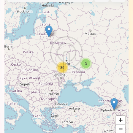
3
39
+
−