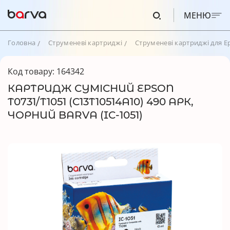
МЕНЮ
Головна
Струменеві картриджі
Струменеві картриджі для E
Код товару: 164342
КАРТРИДЖ СУМІСНИЙ EPSON
T0731/T1051 (C13T10514A10) 490 АРК,
ЧОРНИЙ BARVA (IC-1051)