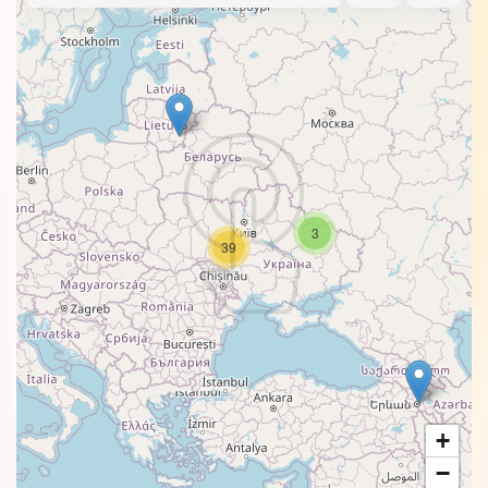
3
39
+
−