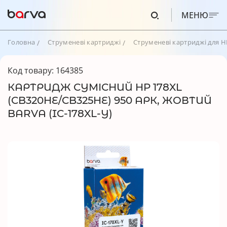
МЕНЮ
Головна
Струменеві картриджі
Струменеві картриджі для H
Код товару: 164385
КАРТРИДЖ СУМІСНИЙ HP 178XL
(CB320HE/CB325HE) 950 АРК, ЖОВТИЙ
BARVA (IC-178XL-Y)