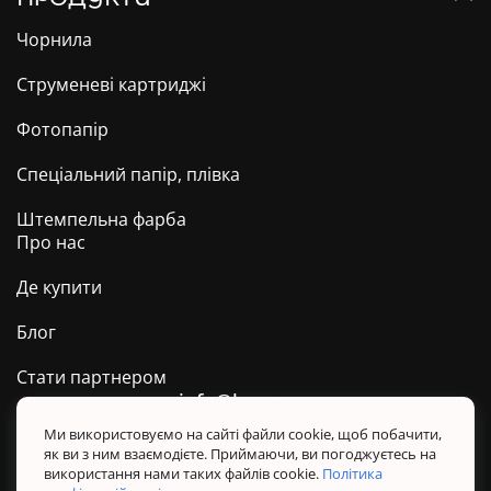
Чорнила
Струменеві картриджі
Фотопапір
Спеціальний папір, плівка
Штемпельна фарба
Про нас
Де купити
Блог
Стати партнером
info@barva.ua
0 800 509 278
Техпідтримка ТМ BARVA
Ми використовуємо на сайті файли cookie, щоб побачити,
як ви з ним взаємодієте. Приймаючи, ви погоджуєтесь на
Політика конфіденційності
використання нами таких файлів cookie.
Політика