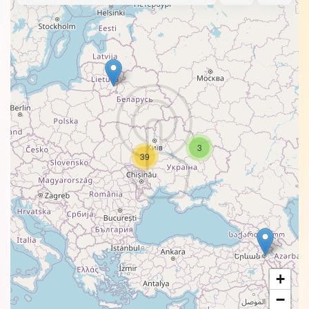
3
39
+
−