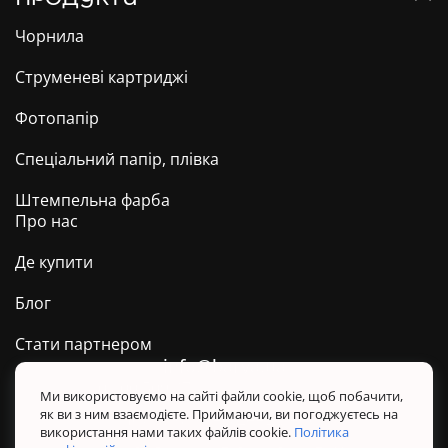
Чорнила
Струменеві картриджі
Фотопапір
Спеціальний папір, плівка
Штемпельна фарба
Про нас
Де купити
Блог
Стати партнером
info@barva.ua
0 800 509 278
Техпідтримка ТМ BARVA
Ми використовуємо на сайті файли cookie, щоб побачити,
як ви з ним взаємодієте. Приймаючи, ви погоджуєтесь на
Політика конфіденційності
використання нами таких файлів cookie.
Політика