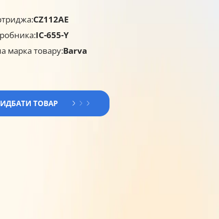
ртриджа:
CZ112AE
робника:
IC-655-Y
а марка товару:
Barva
РИДБАТИ ТОВАР