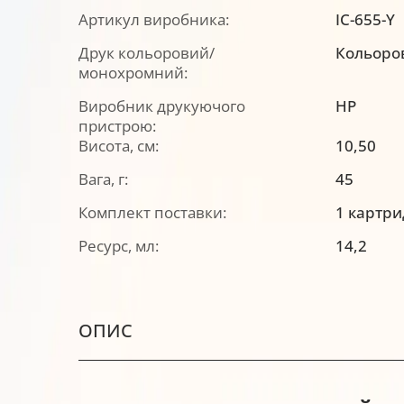
Артикул виробника:
IC-655-Y
Друк кольоровий/
Кольоро
монохромний:
Виробник друкуючого
HP
пристрою:
Висота, см:
10,50
Вага, г:
45
Комплект поставки:
1 картр
Ресурс, мл:
14,2
ОПИС