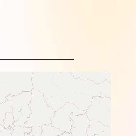
троєм HP.
відбитка.