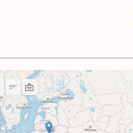
мів.
 роздільної здатності.
евірте сумісність картриджа з друкуючим прис
е та забезпечать вам задоволення від кожного 