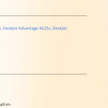
5,
DeskJet Advantage 4625c,
DeskJet
ll-in-