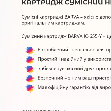
КАРТРИДЖ СУМІСНИЙ HP 6
Сумісні картриджі BARVA – якісне доп
оригінальним картриджам.
Сумісний картридж BARVA IC-655-Y – ц
Розроблений спеціально для при
Простий і надійний у використа
Забезпечує якісний друк протяг
Безпечний – з ним ваш пристрі
Має офіційну гарантію від вир
Картридж струменевий BARVA IC-655-Y 
ЧИТАТИ ПОВНІСТЮ