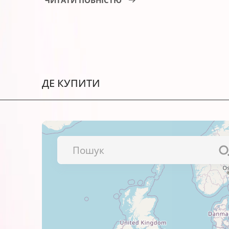
Ілюстрацій, портфоліо та альбо
Фотографій і зображень високої
Текстів і презентацій.
Рекламних матеріалів тощо.
ДЕ КУПИТИ
Важливо!
Перед використанням обов’язково пер
Рекомендуємо також
фотопапір BARVA
– разом вони працюють набагато кращ