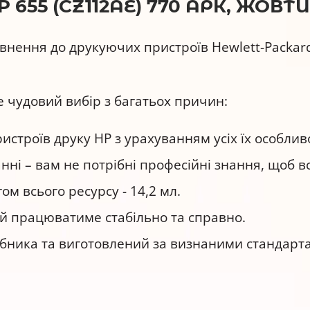
55 (CZ112AE) 770 АРК, ЖОВТИЙ
овнення до друкуючих пристроїв Hewlett-Packar
е чудовий вибір з багатьох причин:
строїв друку НР з урахуванням усіх їх особлив
нні – вам не потрібні професійні знання, щоб 
ом всього ресурсу - 14,2 мл.
й працюватиме стабільно та справно.
обника та виготовлений за визнаними стандарта
підходить для друку: