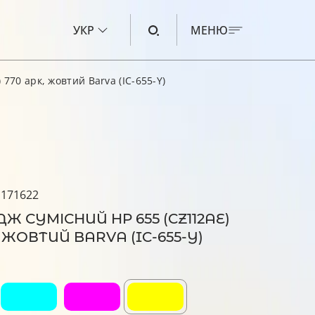
УКР
МЕНЮ
770 арк, жовтий Barva (IC-655-Y)
ЧОРНИЛО ДЛЯ CANON
ЧОРНИЛО ДЛЯ HP
ЧОРНИЛО ДЛЯ EPSON
ЧОРНИЛО ДЛЯ BROTHER
 171622
РІДИНА ДЛЯ ОЧИЩЕННЯ
Ж СУМІСНИЙ HP 655 (CZ112AE)
, ЖОВТИЙ BARVA (IC-655-Y)