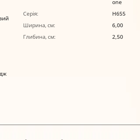
one
Серія:
H655
вий
Ширина, см:
6,00
Глибина, см:
2,50
идж