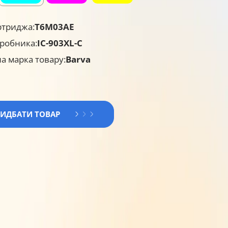
ртриджа:
T6M03AE
робника:
IC-903XL-C
а марка товару:
Barva
РИДБАТИ ТОВАР