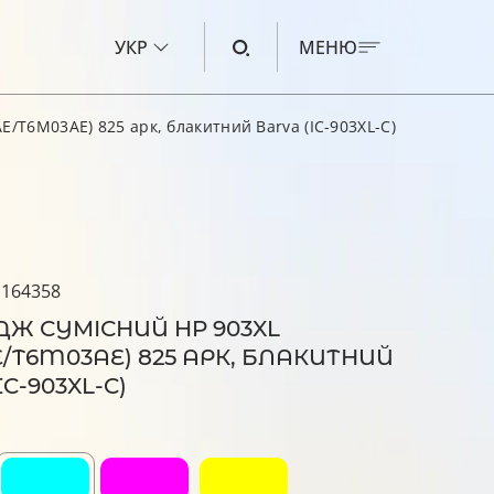
УКР
МЕНЮ
E/T6M03AE) 825 арк, блакитний Barva (IC-903XL-C)
ЧОРНИЛО ДЛЯ CANON
ЧОРНИЛО ДЛЯ HP
ЧОРНИЛО ДЛЯ EPSON
 164358
ЧОРНИЛО ДЛЯ BROTHER
Ж СУМІСНИЙ HP 903XL
РІДИНА ДЛЯ ОЧИЩЕННЯ
E/T6M03AE) 825 АРК, БЛАКИТНИЙ
C-903XL-C)