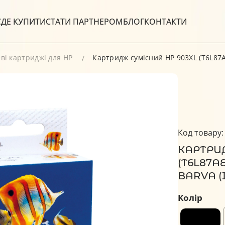
С
ДЕ КУПИТИ
СТАТИ ПАРТНЕРОМ
БЛОГ
КОНТАКТИ
ві картриджі для HP
Картридж сумісний HP 903XL (T6L87A
Код товару:
КАРТРИД
(T6L87A
BARVA (I
Колір