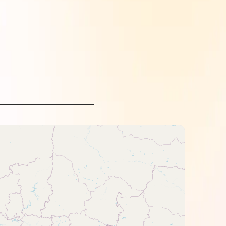
троєм HP.
відбитка.