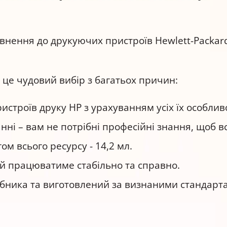
овнення до друкуючих пристроїв Hewlett-Packar
 це чудовий вибір з багатьох причин:
строїв друку НР з урахуванням усіх їх особлив
нні – вам не потрібні професійні знання, щоб 
ом всього ресурсу - 14,2 мл.
й працюватиме стабільно та справно.
обника та виготовлений за визнаними стандарта
-C підходить для друку: