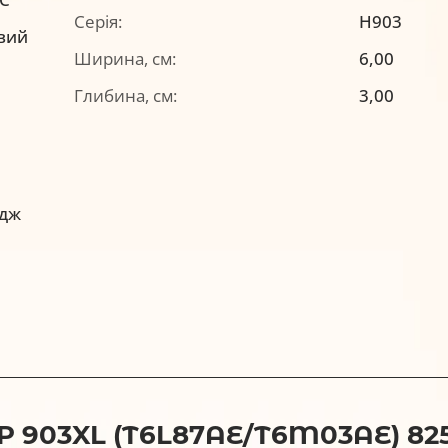
Серія:
H903
вий
Ширина, см:
6,00
Глибина, см:
3,00
идж
903XL (T6L87AE/T6M03AE) 82