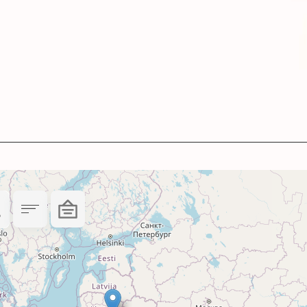
мів.
 роздільної здатності.
евірте сумісність картриджа з друкуючим прис
е та забезпечать вам задоволення від кожного 