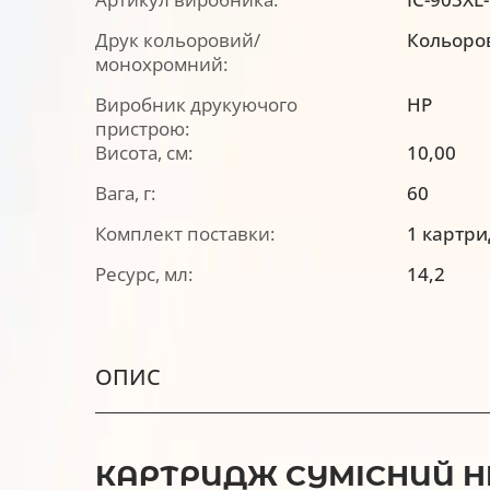
Друк кольоровий/
Кольоро
монохромний:
Виробник друкуючого
HP
пристрою:
Висота, см:
10,00
Вага, г:
60
Комплект поставки:
1 картр
Ресурс, мл:
14,2
ОПИС
КАРТРИДЖ СУМІСНИЙ HP 