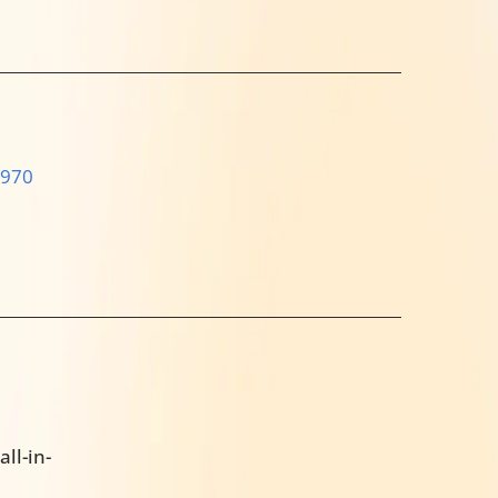
6970
ll-in-