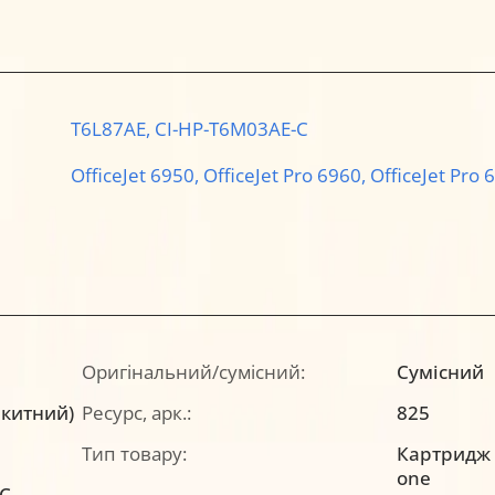
T6L87AE,
CI-HP-T6M03AE-C
OfficeJet 6950,
OfficeJet Pro 6960,
OfficeJet Pro 
Оригінальний/сумісний:
Сумісний
акитний)
Ресурс, арк.:
825
Тип товару:
Картридж a
one
-C