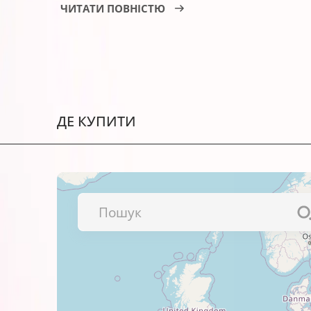
ЧИТАТИ ПОВНІСТЮ
Ілюстрацій, портфоліо та альбо
Фотографій і зображень високої
Текстів і презентацій.
Рекламних матеріалів тощо.
ДЕ КУПИТИ
Важливо!
Перед використанням обов’язково пер
Рекомендуємо також
фотопапір BARVA
– разом вони працюють набагато кращ