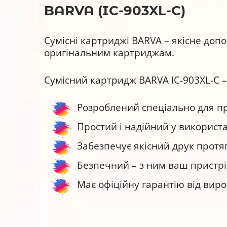
BARVA (IC-903XL-C)
Сумісні картриджі BARVA – якісне доп
оригінальним картриджам.
Сумісний картридж BARVA IC-903XL-C –
Розроблений спеціально для при
Простий і надійний у використа
Забезпечує якісний друк протяг
Безпечний – з ним ваш пристрі
Має офіційну гарантію від вир
Картридж струменевий BARVA IC-903XL