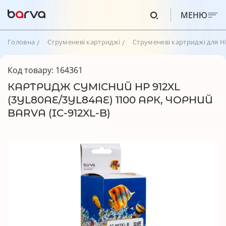
МЕНЮ
Головна
Струменеві картриджі
Струменеві картриджі для H
Код товару: 164361
КАРТРИДЖ СУМІСНИЙ HP 912XL
(3YL80AE/3YL84AE) 1100 АРК, ЧОРНИЙ
BARVA (IC-912XL-B)