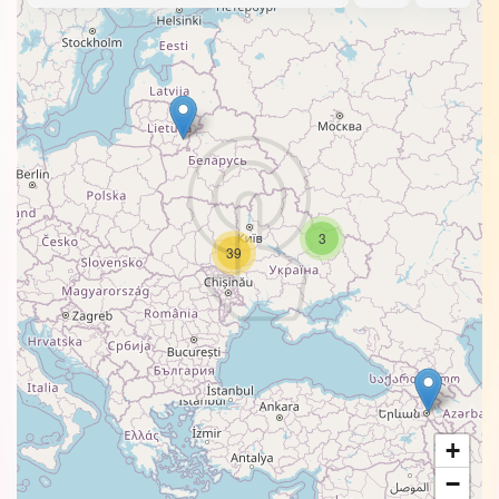
3
39
+
−