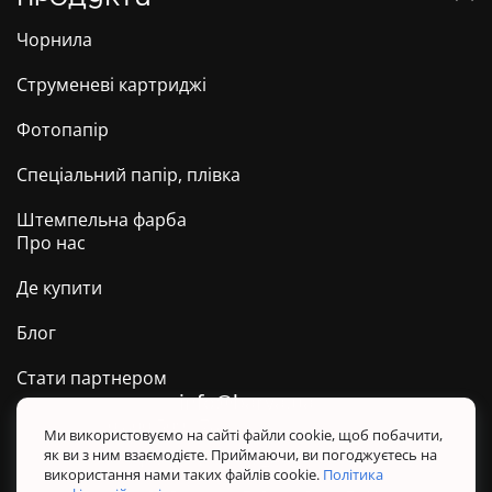
Чорнила
Струменеві картриджі
Фотопапір
Спеціальний папір, плівка
Штемпельна фарба
Про нас
Де купити
Блог
Стати партнером
info@barva.ua
0 800 509 278
Техпідтримка ТМ BARVA
Ми використовуємо на сайті файли cookie, щоб побачити,
як ви з ним взаємодієте. Приймаючи, ви погоджуєтесь на
Політика конфіденційності
використання нами таких файлів cookie.
Політика