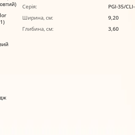
жовтий)
Серія:
PGI-35/CLI
lor
Ширина, см:
9,20
1)
Глибина, см:
3,60
вий
идж