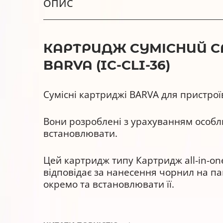
ОПИС
КАРТРИДЖ СУМІСНИЙ CAN
BARVA (IC-CLI-36)
Сумісні картриджі BARVA для пристрої
Вони розроблені з урахуванням особли
встановлювати.
Цей картридж типу Картридж all-in-one
відповідає за нанесення чорнил на па
окремо та встановлювати її.
Картридж сумісний BARVA CLI-36 Color 