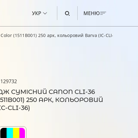
УКР
МЕНЮ
olor (1511B001) 250 арк, кольоровий Barva (IC-CLI-36)
ЧОРНИЛО ДЛЯ CANON
ЧОРНИЛО ДЛЯ HP
ЧОРНИЛО ДЛЯ EPSON
 129732
ЧОРНИЛО ДЛЯ BROTHER
Ж СУМІСНИЙ CANON CLI-36
РІДИНА ДЛЯ ОЧИЩЕННЯ
1511B001) 250 АРК, КОЛЬОРОВИЙ
C-CLI-36)