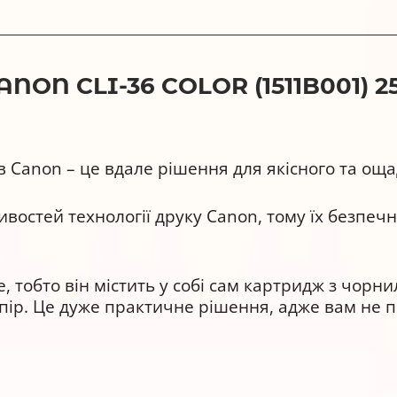
ON CLI-36 COLOR (1511B001) 
в Canon – це вдале рішення для якісного та оща
востей технології друку Canon, тому їх безпеч
, тобто він містить у собі сам картридж з чорни
пір. Це дуже практичне рішення, адже вам не п
(1511B001) забезпечує високу якість друку прот