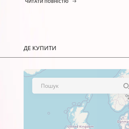
ЧИТАТИ ПОВНІСТЮ
Струменевий картридж BARVA IC-CLI-36
Текстових документів і презент
Фотографій і зображень високої
Рекламних матеріалів і різних 
ДЕ КУПИТИ
Важливо!
Обов’язково перевіряйте сумісність к
Колір даного картриджа – black (чорни
Найкращі результати друку виходять 
фотопапером BARVA
. Щиро рекомендуємо спробувати!