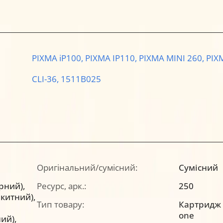
PIXMA iP100,
PIXMA IP110,
PIXMA MINI 260,
PIX
CLI-36,
1511B025
Оригінальний/сумісний:
Сумісний
орний),
Ресурс, арк.:
250
акитний),
Тип товару:
Картридж a
one
ий),