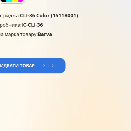
ртриджа:
CLI-36 Color (1511B001)
робника:
IC-CLI-36
а марка товару:
Barva
РИДБАТИ ТОВАР