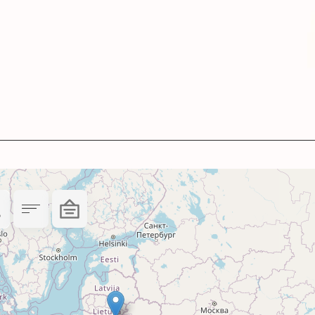
 підходить для друку:
ацій.
 роздільної здатності.
ілюстрацій.
артриджа саме з вашим друкуючим пристроєм Ca
й), cyan (блакитний), magenta (пурпурний), yell
у поєднанні з