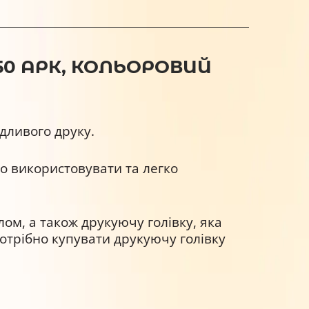
250 АРК, КОЛЬОРОВИЙ
дливого друку.
но використовувати та легко
лом, а також друкуючу голівку, яка
отрібно купувати друкуючу голівку
ягом всього ресурсу – 11,8 мл.