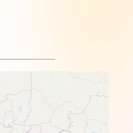
non та звертайте увагу на колір.
ow (жовтий).