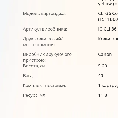
yellow (
Модель картриджа:
CLI-36 Co
(1511B00
Артикул виробника:
IC-CLI-36
Друк кольоровий/
Кольоро
монохромний:
Виробник друкуючого
Canon
пристрою:
Висота, см:
5,20
Вага, г:
40
Комплект поставки:
1 картр
Ресурс, мл:
11,8