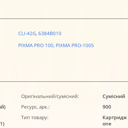
CLI-42G,
6384B010
PIXMA PRO 100,
PIXMA PRO-100S
Оригінальний/сумісний:
Сумісний
ий)
Ресурс, арк.:
900
Тип товару:
Картридж a
1)
one