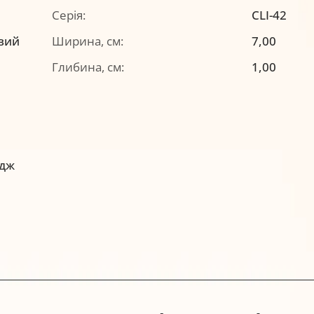
Серія:
CLI-42
вий
Ширина, см:
7,00
Глибина, см:
1,00
идж