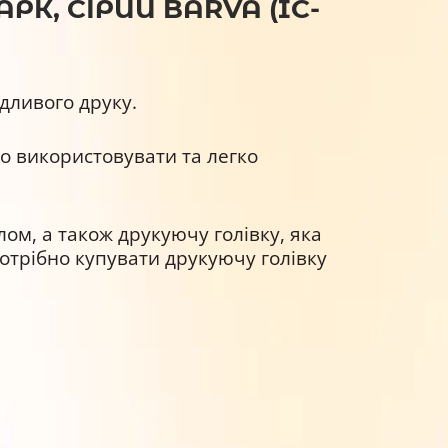
РК, СІРИЙ BARVA (IC-
дливого друку.
но використовувати та легко
лом, а також друкуючу голівку, яка
отрібно купувати друкуючу голівку
 всього ресурсу – 13,4 мл.