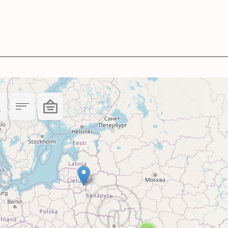
 роздільної здатності.
ілюстрацій.
артриджа саме з вашим друкуючим пристроєм Ca
у поєднанні з