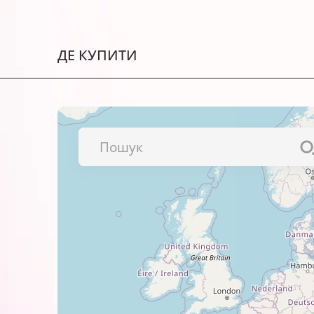
Фотографій і зображень високої
Рекламних матеріалів і різних 
ДЕ КУПИТИ
Важливо!
Обов’язково перевіряйте сумісність к
Колір даного картриджа – grey (сірий).
Найкращі результати друку виходять 
фотопапером BARVA
. Щиро рекомендуємо спробувати!