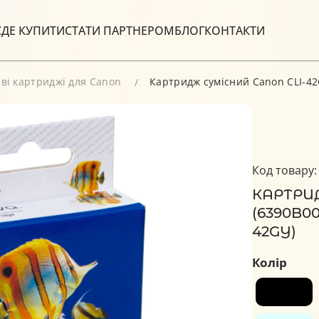
С
ДЕ КУПИТИ
СТАТИ ПАРТНЕРОМ
БЛОГ
КОНТАКТИ
ві картриджі для Canon
Картридж сумісний Canon CLI-42G
Код товару:
КАРТРИ
(6390B00
42GY)
Колір