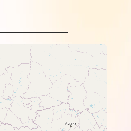
non та звертайте увагу на колір.