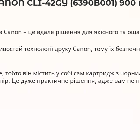
N CLI-42GY (6390B001) 900 А
в Canon – це вдале рішення для якісного та оща
востей технології друку Canon, тому їх безпеч
, тобто він містить у собі сам картридж з чорни
пір. Це дуже практичне рішення, адже вам не п
0B001) забезпечує високу якість друку протягом
підходить для друку:
ацій.