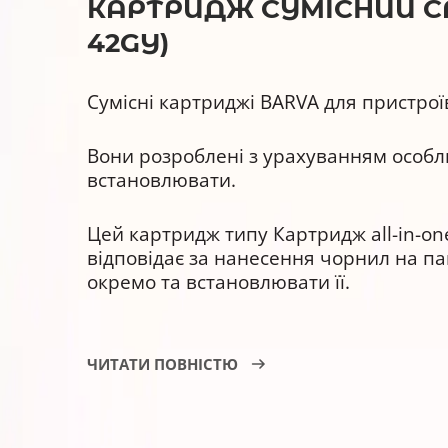
КАРТРИДЖ СУМІСНИЙ CANO
42GY)
Сумісні картриджі BARVA для пристрої
Вони розроблені з урахуванням особли
встановлювати.
Цей картридж типу Картридж all-in-one
відповідає за нанесення чорнил на па
окремо та встановлювати її.
Картридж сумісний BARVA CLI-42GY (639
ЧИТАТИ ПОВНІСТЮ
Струменевий картридж BARVA IC-42GY 
Текстових документів і презент