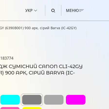
УКР
МЕНЮ
Y (6390B001) 900 арк, сірий Barva (IC-42GY)
ЧОРНИЛО ДЛЯ CANON
ЧОРНИЛО ДЛЯ HP
ЧОРНИЛО ДЛЯ EPSON
 183774
ЧОРНИЛО ДЛЯ BROTHER
ДЖ СУМІСНИЙ CANON CLI-42GY
1) 900 АРК, СІРИЙ BARVA (IC-
РІДИНА ДЛЯ ОЧИЩЕННЯ