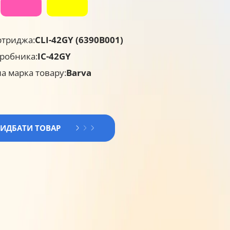
ртриджа:
CLI-42GY (6390B001)
робника:
IC-42GY
а марка товару:
Barva
РИДБАТИ ТОВАР