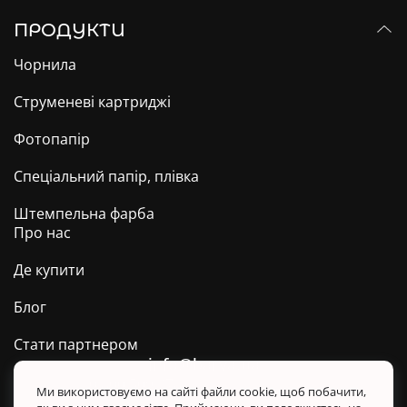
ПРОДУКТИ
Чорнила
Струменеві картриджі
Фотопапір
Спеціальний папір, плівка
Штемпельна фарба
Про нас
Де купити
Блог
Стати партнером
info@barva.ua
0 800 509 278
Техпідтримка ТМ BARVA
Ми використовуємо на сайті файли cookie, щоб побачити,