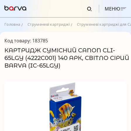
МЕНЮ
Головна
Струменеві картриджі
Струменеві картриджі для C
Код товару: 183785
КАРТРИДЖ СУМІСНИЙ CANON CLI-
65LGY (4222C001) 140 АРК, СВІТЛО СІРИЙ
BARVA (IC-65LGY)