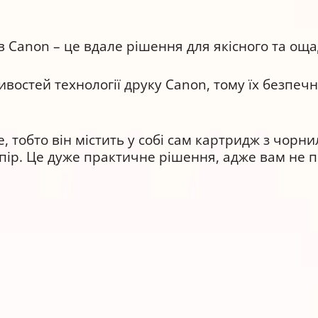
в Canon – це вдале рішення для якісного та оща
востей технології друку Canon, тому їх безпеч
, тобто він містить у собі сам картридж з чорни
пір. Це дуже практичне рішення, адже вам не п
547C001) забезпечує високу якість друку протяг
00C підходить для друку:
ацій.
 роздільної здатності.