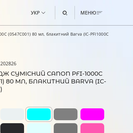
УКР
МЕНЮ
0C (0547C001) 80 мл, блакитний Barva (IC-PFI1000C)
ЧОРНИЛО ДЛЯ CANON
ЧОРНИЛО ДЛЯ HP
 202826
ЧОРНИЛО ДЛЯ EPSON
Ж СУМІСНИЙ CANON PFI-1000C
ЧОРНИЛО ДЛЯ BROTHER
01) 80 МЛ, БЛАКИТНИЙ BARVA (IC-
)
РІДИНА ДЛЯ ОЧИЩЕННЯ