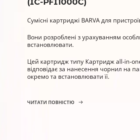
(IC-PFI1000C)
Сумісні картриджі BARVA для пристрої
Вони розроблені з урахуванням особли
встановлювати.
Цей картридж типу Картридж all-in-one
відповідає за нанесення чорнил на па
окремо та встановлювати її.
Картридж сумісний BARVA PFI-1000C (0
ЧИТАТИ ПОВНІСТЮ
Струменевий картридж BARVA IC-PFI10
Текстових документів і презент
Фотографій і зображень високої