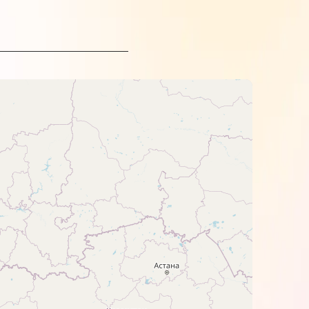
non та звертайте увагу на колір.