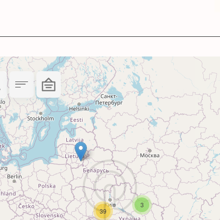
ілюстрацій.
артриджа саме з вашим друкуючим пристроєм Ca
тний).
у поєднанні з
3
39