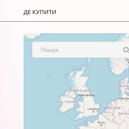
Рекламних матеріалів і різних 
ДЕ КУПИТИ
Важливо!
Обов’язково перевіряйте сумісність к
Колір даного картриджа – cyan (блаки
Найкращі результати друку виходять 
фотопапером BARVA
. Щиро рекомендуємо спробувати!