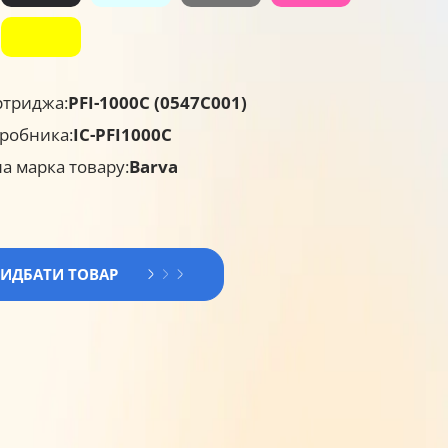
ртриджа:
PFI-1000C (0547C001)
робника:
IC-PFI1000C
а марка товару:
Barva
РИДБАТИ ТОВАР