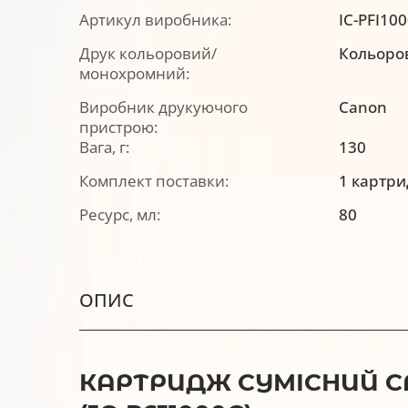
Артикул виробника:
IC-PFI10
Друк кольоровий/
Кольоро
монохромний:
Виробник друкуючого
Canon
пристрою:
Вага, г:
130
Комплект поставки:
1 картр
Ресурс, мл:
80
ОПИС
КАРТРИДЖ СУМІСНИЙ CAN