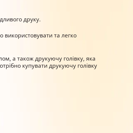
дливого друку.
но використовувати та легко
лом, а також друкуючу голівку, яка
отрібно купувати друкуючу голівку
ом всього ресурсу – 80 мл.