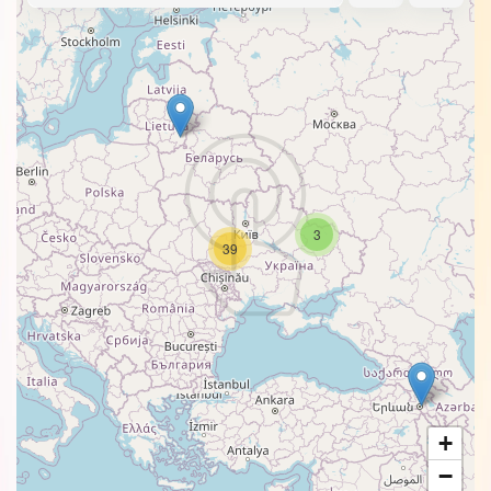
3
39
+
−