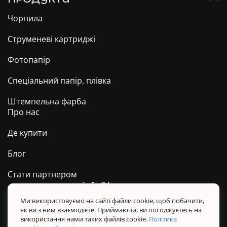
Чорнила
Струменеві картриджі
Фотопапір
Спеціальний папір, плівка
Штемпельна фарба
Про нас
Де купити
Блог
Стати партнером
info@barva.ua
0 800 509 278
Техпідтримка ТМ BARVA
Ми використовуємо на сайті файли cookie, щоб побачити,
як ви з ним взаємодієте. Приймаючи, ви погоджуєтесь на
Політика конфіденційності
використання нами таких файлів cookie.
Політика